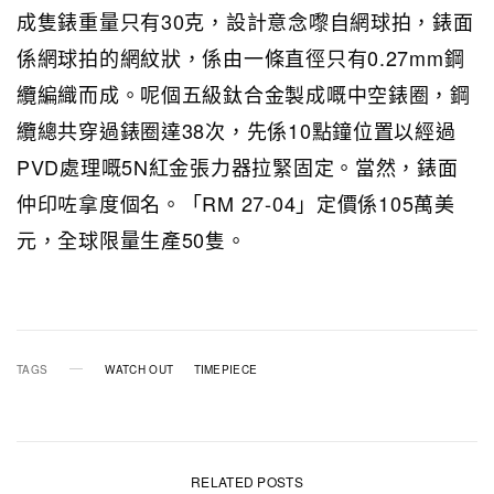
成隻錶重量只有30克，設計意念嚟自網球拍，錶面
係網球拍的網紋狀，係由一條直徑只有0.27mm鋼
纜編織而成。呢個五級鈦合金製成嘅中空錶圈，鋼
纜總共穿過錶圈達38次，先係10點鐘位置以經過
PVD處理嘅5N紅金張力器拉緊固定。當然，錶面
仲印咗拿度個名。「RM 27-04」定價係105萬美
元，全球限量生產50隻。
TAGS
WATCH OUT
TIMEPIECE
RELATED POSTS