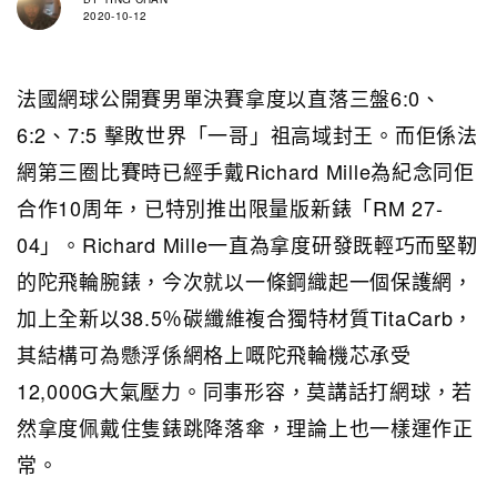
2020-10-12
法國網球公開賽男單決賽拿度以直落三盤6:0、
6:2、7:5 擊敗世界「一哥」祖高域封王。而佢係法
網第三圈比賽時已經手戴Richard Mille為紀念同佢
合作10周年，已特別推出限量版新錶「RM 27-
04」。Richard Mille一直為拿度研發既輕巧而堅靭
的陀飛輪腕錶，今次就以一條鋼織起一個保護網，
加上全新以38.5％碳纖維複合獨特材質TitaCarb，
其結構可為懸浮係網格上嘅陀飛輪機芯承受
12,000G大氣壓力。同事形容，莫講話打網球，若
然拿度佩戴住隻錶跳降落傘，理論上也一樣運作正
常。