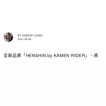
BY
VINCENT LEONG
2021-02-08
全新品牌「HENSHIN by KAMEN RIDER」，將
會以平成時代的蒙面超人角色和世界觀，創作出一
個年輕男性喜愛的日系潮流服飾。熟悉蒙面超人的
讀者也應該留意到，HENSHIN這個品牌名稱，其
實源自蒙面超人變身時的對白，同時這也代表品牌
潮流服飾不僅能改變外觀，更能逐漸改變內在，超
越自我的涵意。