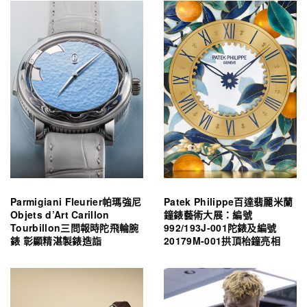
Parmigiani Fleurier帕瑪強尼
Patek Philippe百達翡麗米蘭
Objets d’Art Carillon
鐘錶藝術大展：編號
Tourbillon三問報時陀飛輪腕
992/193J-001陀錶及編號
錶 彰顯精湛製錶造詣
20179M-001拱頂枱鐘亮相