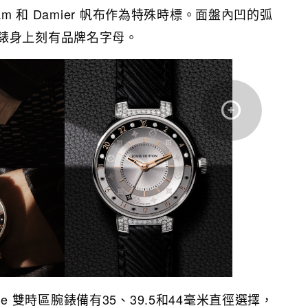
am 和 Damier 帆布作為特殊時標。面盤內凹的弧
錶身上刻有品牌名字母。
l Time 雙時區腕錶備有35、39.5和44毫米直徑選擇，