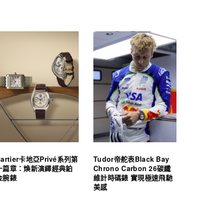
Cartier卡地亞Privé系列第
Tudor帝舵表Black Bay
十篇章：煥新演繹經典鉑
Chrono Carbon 26碳纖
金腕錶
維計時碼錶 實現極速飛馳
美感