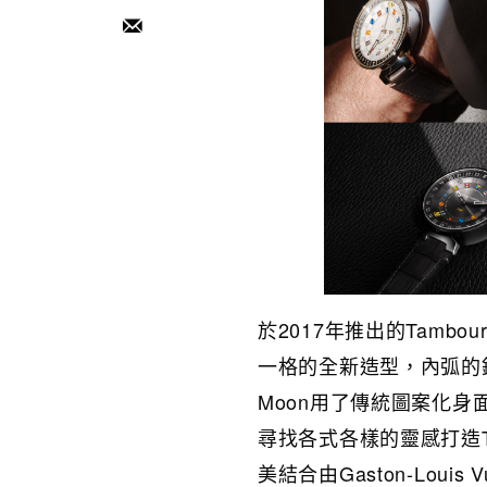
於2017年推出的Tamb
一格的全新造型，內弧的錶
Moon用了傳統圖案化身面盤
尋找各式各樣的靈感打造Tam
美結合由Gaston-Lou