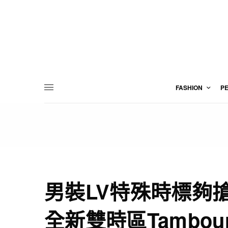
FASHION
P
男裝LV特殊時標夠
全新雙時區Tambour