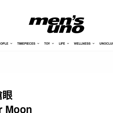
EOPLE
TIMEPIECES
TOY
LIFE
WELLNESS
UNOCLU
搶眼
 Moon