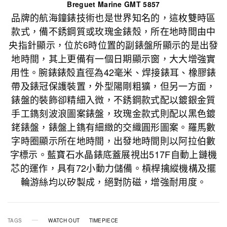
Breguet Marine GMT 5857
品牌的航海鐘錶技術也是世界知名的，這枚雙時區
款式，備不銹鋼質或玫瑰金錶殼，所在地時間由中
央指針顯示，位於6時位置的副錶盤所顯示的是出發
地時間，其上更備有一個日期顯示窗，大大增強實
用性。腕錶錶殼直徑為42毫米、焊接錶耳、橡膠錶
帶及錶冠保護裝置，外型陽剛粗獷，但另一方面，
錶盤的裝飾卻精細入微，不銹鋼款式配以鍍銀金質
手工鐫刻波浪圖案錶盤，玫瑰金款式則配以黑色鍍
銠錶盤，錶盤上鐫有細緻的交織圓形圖案。羅馬數
字時圈顯示所在地時間，出發地時間則以阿拉伯數
字標示。藍寶石水晶錶底蓋展視出517F自動上鏈機
芯的運作，具有72小動力儲備。槓桿擒縱機構及擺
輪游絲均以矽製成，絕對防磁，增強耐用度。
TAGS
WATCH OUT
TIMEPIECE