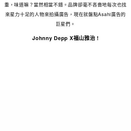
重，味道嘛？當然相當不錯。品牌卻毫不吝嗇地每次也找
來星力十足的人物來拍攝廣告，現在就盤點Asahi廣告的
巨星們。
Johnny Depp X福山雅治 !