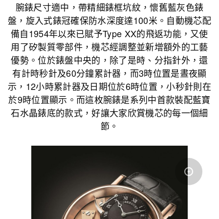
腕錶尺寸適中，帶精細錶框坑紋，懷舊藍灰色錶
盤，旋入式錶冠確保防水深度達100米。自動機芯配
備自1954年以來已賦予Type XX的飛返功能，又使
用了矽製質零部件，機芯經調整並新增額外的工藝
優勢。位於錶盤中央的，除了是時、分指針外，還
有計時秒針及60分鐘累計器，而3時位置是晝夜顯
示，12小時累計器及日期位於6時位置，小秒針則在
於9時位置顯示。而這枚腕錶是系列中首款裝配藍寶
石水晶錶底的款式，好讓大家欣賞機芯的每一個細
節。