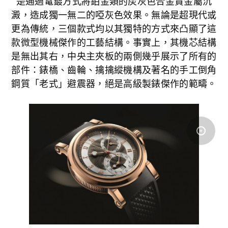
是通過電鍍方式將鉑金類的炭灰色合金貴金屬沉
澱，造成獨一無二的啞灰色效果。無論是超現代或
更為傳統，三個款式均以其獨特的方式來凸顯了這
款微型機械傑作的工藝結構。事實上，其機芯結構
是無出其右，中央主夾板的兩側幾乎展示了所有的
部件：錶橋、齒輪、擒擒縱機構及著名的手工倒角
鋼質「老式」避震器，絕是高級製錶傑作的範疇。