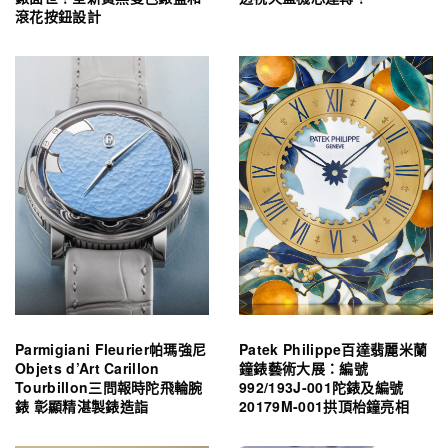
滾花按鈕設計
Parmigiani Fleurier帕瑪強尼
Patek Philippe百達翡麗米蘭
Objets d’Art Carillon
鐘錶藝術大展：編號
Tourbillon三問報時陀飛輪腕
992/193J-001陀錶及編號
錶 彰顯精湛製錶造詣
20179M-001拱頂枱鐘亮相