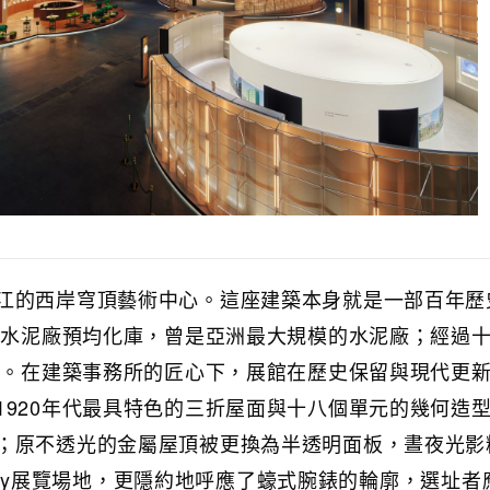
江的西岸穹頂藝術中心。這座建築本身就是一部百年歷
上海水泥廠預均化庫，曾是亞洲最大規模的水泥廠；經過
開放。在建築事務所的匠心下，展館在歷史保留與現代更
1920年代最具特色的三折屋面與十八個單元的幾何造
；原不透光的金屬屋頂被更換為半透明面板，晝夜光影
Story展覽場地，更隱約地呼應了蠔式腕錶的輪廓，選址