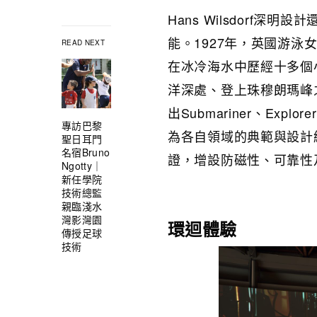
Hans Wilsdorf
能。1927年，英國游泳女健
READ NEXT
在冰冷海水中歷經十多個
洋深處、登上珠穆朗瑪峰
出Submariner、Explo
專訪巴黎
為各自領域的典範與設計
聖日耳門
名宿Bruno
證，增設防磁性、可靠性
Ngotty｜
新任學院
技術總監
親臨淺水
灣影灣園
環迴體驗
傳授足球
技術