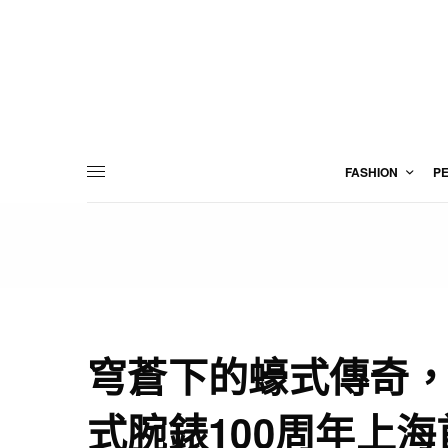
FASHION
P
穹蒼下的蠔式傳奇，一
式腕錶100周年上