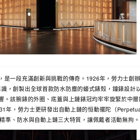
，是一段充滿創新與挑戰的傳奇。1926年，勞力士創
憑藉遠見卓識，創製出全球首款防水防塵的蠔式錶殼，鐘錶設計
響。該腕錶的外圈、底蓋與上鏈錶冠均牢牢旋緊於中層
1年，勞力士更研發出自動上鏈的恒動擺陀（Perpetua
兼具精準、防水與自動上鏈三大特質，讓佩戴者活動無拘。