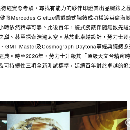
深明設計還得經實際考驗，尋找有能力的夥伴印證其出品腕錶之
將Mercedes Gleitze佩戴蠔式腕錶成功橫渡英倫海
小時依然精準可靠。此後百年，蠔式腕錶伴隨無數先驅
之巔、甚至探索浩瀚太空。基於此卓越設計，勞力士逐
rer、GMT-Master及Cosmograph Daytona等經典腕
經典。時至2026年，勞力士升級其「頂級天文台精密
及可持續性三項全新測試標準，延續百年對於卓越的追