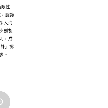
極限性
峽，腕錶
深入海
步創製
錶系列，成
時計」認
求。