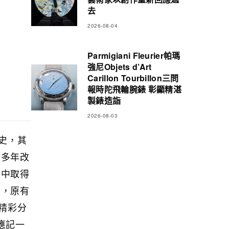
去
2026-08-04
Parmigiani Fleurier帕瑪
強尼Objets d’Art
Carillon Tourbillon三問
報時陀飛輪腕錶 彰顯精湛
製錶造詣
2026-08-03
史，其
十多年改
新中取得
型，原有
精彩分
者應記一