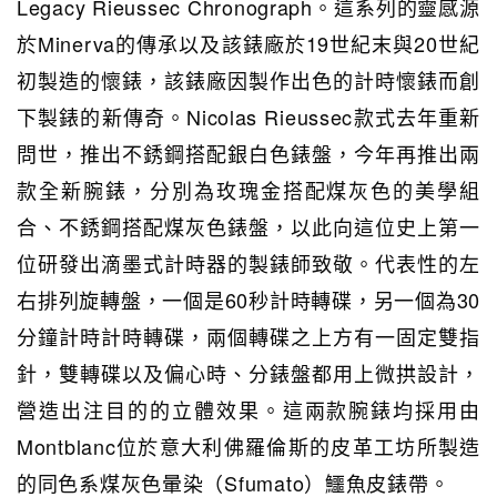
Legacy Rieussec Chronograph。這系列的靈感源
於Minerva的傳承以及該錶廠於19世紀末與20世紀
初製造的懷錶，該錶廠因製作出色的計時懷錶而創
下製錶的新傳奇。Nicolas Rieussec款式去年重新
問世，推出不銹鋼搭配銀白色錶盤，今年再推出兩
款全新腕錶，分別為玫瑰金搭配煤灰色的美學組
合、不銹鋼搭配煤灰色錶盤，以此向這位史上第一
位研發出滴墨式計時器的製錶師致敬。代表性的左
右排列旋轉盤，一個是60秒計時轉碟，另一個為30
分鐘計時計時轉碟，兩個轉碟之上方有一固定雙指
針，雙轉碟以及偏心時、分錶盤都用上微拱設計，
營造出注目的的立體效果。這兩款腕錶均採用由
Montblanc位於意大利佛羅倫斯的皮革工坊所製造
的同色系煤灰色暈染（Sfumato）鱷魚皮錶帶。