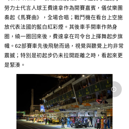
勞力士代言人球王費達拿作為開賽嘉賓，儀仗樂團
奏起《馬賽曲》，全場合唱；戰鬥機在看台上空施
放代表法國的藍白紅彩煙。其後車手開車作熱身
圈，繞一圈回來後，費達拿在司令台上揮舞起步旗
幟。62部賽車先後飛馳而過，視覺與聽覺上均非常
震撼；特別是初起步仍未拉開距離之時，看起來更
是緊湊。