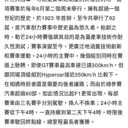
項賽事於每年6月第二個周末舉行，擁有超過一個
世紀的歷史，於1923 年首辦，至今共舉行了92
屆，是汽車耐力賽事中歷史最為悠久者。始創之
時，勒芒24小時賽強調其目的是為量產車技術作耐
久性測試；賽事演變至今，更廣泛地涵蓋技術創新
和賽車運動。24小時的主賽中，幾個組別同時在賽
道上馳騁，即使GT賽車最高車速已達300km/h，但
跟同場頂級組別Hypercar接近350km/h 比較下，
在相遇時前者還是需要向後者讓路；而由於總參賽
汽車超過60部，如此情況比起F1更常出現。每部
賽車由三名賽手分別駕駛，換人不換車；24小時主
賽從下午4時，一直持續到第二天下午4時，時限後
賽車駛回終點線，總里程最長者獲勝。