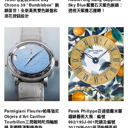
Chrono 39 “Bumblebee” 腕
Sky Blue藍寶石天藍色腕錶：
錶面世！全新黃黑雙色錶盤和
透視天藍機芯運轉！
滾花按鈕設計
Parmigiani Fleurier帕瑪強尼
Patek Philippe百達翡麗米蘭
Objets d’Art Carillon
鐘錶藝術大展：編號
Tourbillon三問報時陀飛輪腕
992/193J-001陀錶及編號
錶 彰顯精湛製錶造詣
20179M-001拱頂枱鐘亮相