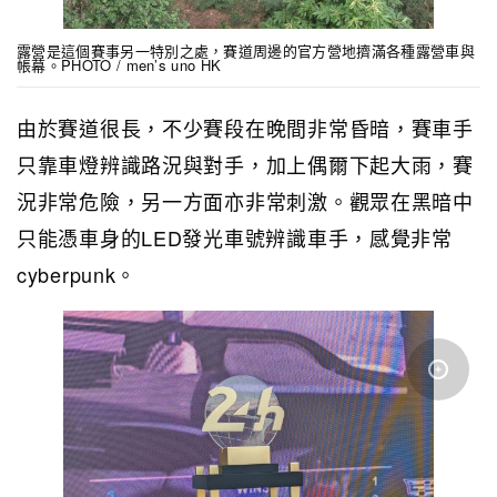
露營是這個賽事另一特別之處，賽道周邊的官方營地擠滿各種露營車與
帳幕。PHOTO / men’s uno HK
由於賽道很長，不少賽段在晚間非常昏暗，賽車手
只靠車燈辨識路況與對手，加上偶爾下起大雨，賽
況非常危險，另一方面亦非常刺激。觀眾在黑暗中
只能憑車身的LED發光車號辨識車手，感覺非常
cyberpunk。