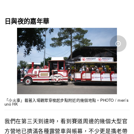
日與夜的嘉年華
「小火車」載著入場觀眾穿梭起步點附近的幾個地點。PHOTO / men’s
uno HK
我們在第三天到達時，看到賽道周邊的幾個大型官
方營地已擠滿各種露營車與帳幕，不少更是㩦老帶