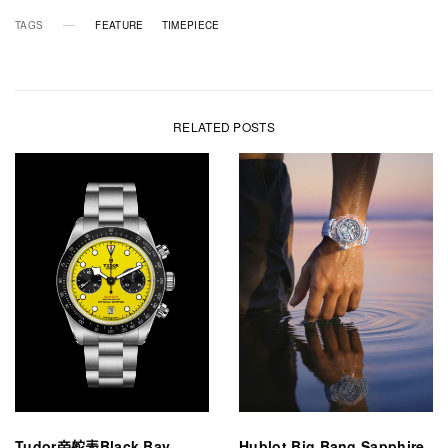
TAGS
FEATURE
TIMEPIECE
RELATED POSTS
Tudor帝舵表Black Bay
Hublot Big Bang Sapphire