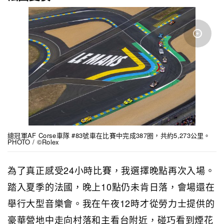
總冠軍AF Corse車隊 #83號車在比賽中完成387圈，共約5,273公里。
PHOTO / ©Rolex
為了真正感受24小時比賽，我選擇晚點再次入場。
踏入夏季的法國，晚上10點仍未肯日落，會場還在
舉行大型音樂會。我在午夜12時才從勞力士提供的
豪華營地中走向村落和主看台附近，碰巧看到煙花