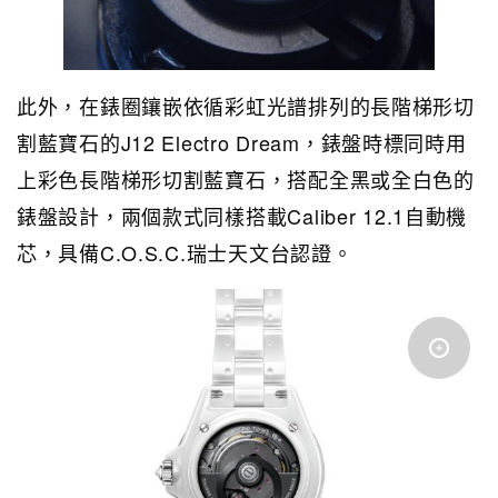
此外，在錶圈鑲嵌依循彩虹光譜排列的長階梯形切
割藍寶石的J12 Electro Dream，錶盤時標同時用
上彩色長階梯形切割藍寶石，搭配全黑或全白色的
錶盤設計，兩個款式同樣搭載Caliber 12.1自動機
芯，具備C.O.S.C.瑞士天文台認證。