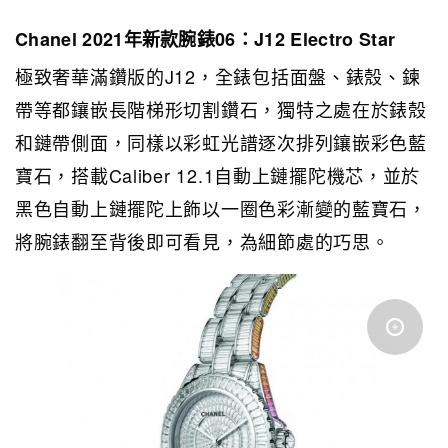
Chanel 2021年新款腕錶06：J12 Electro Star
極致奢華滿鑽版的J12，全錶包括面盤、錶殼、鍊
帶等都鑲嵌長階梯形切割鑽石，獨特之處在於錶殼
和鏈帶側面，同樣以彩虹光譜逐次排列鑲嵌彩色藍
寶石，搭載Caliber 12.1自動上鏈擺陀機芯，並於
黑色自動上鏈擺陀上飾以一圈色彩漸變的藍寶石，
將腕錶翻至背後即可看見，為細節處的巧思。