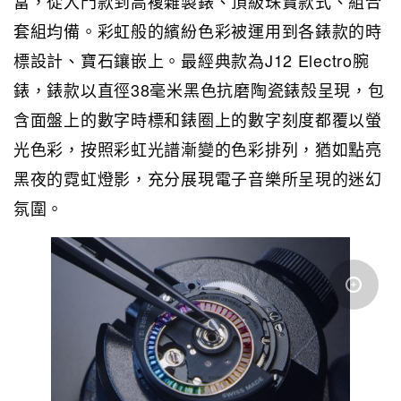
富，從入門款到高複雜製錶、頂級珠寶款式、組合
套組均備。彩虹般的繽紛色彩被運用到各錶款的時
標設計、寶石鑲嵌上。最經典款為J12 Electro腕
錶，錶款以直徑38毫米黑色抗磨陶瓷錶殼呈現，包
含面盤上的數字時標和錶圈上的數字刻度都覆以螢
光色彩，按照彩虹光譜漸變的色彩排列，猶如點亮
黑夜的霓虹燈影，充分展現電子音樂所呈現的迷幻
氛圍。