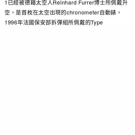
1已經被德籍太空人Reinhard Furrer博士所佩戴升
空，是首枚在太空出現的chronometer自動錶，
1996年法國保安部拆彈組所佩戴的Type
Demineur，還有1997年問世的Hydro
Challenger，以防水達11,000米，打破了健力士最
深潛世界紀錄，這比2012的Rolex Deep Sea
Challenge造出的10,908米深潛紀錄更深好幾十
米。所以著重發展實而堅韌的功能，虛華修飾退而
其次，訂立了挑戰極限功能的品牌定位。