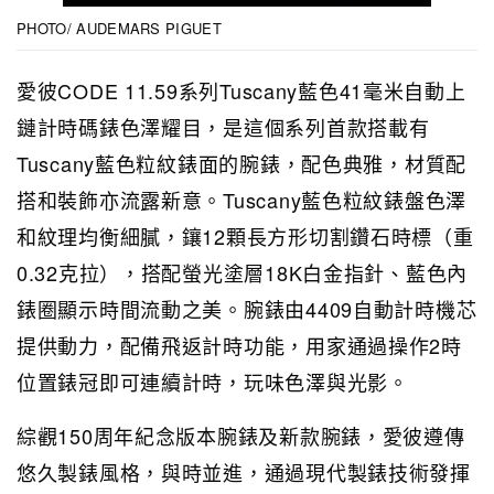
PHOTO/ AUDEMARS PIGUET
愛彼CODE 11.59系列Tuscany藍色41毫米自動上
鏈計時碼錶色澤耀目，是這個系列首款搭載有
Tuscany藍色粒紋錶面的腕錶，配色典雅，材質配
搭和裝飾亦流露新意。Tuscany藍色粒紋錶盤色澤
和紋理均衡細膩，鑲12顆長方形切割鑽石時標（重
0.32克拉），搭配螢光塗層18K白金指針、藍色內
錶圈顯示時間流動之美。腕錶由4409自動計時機芯
提供動力，配備飛返計時功能，用家通過操作2時
位置錶冠即可連續計時，玩味色澤與光影。
綜觀150周年紀念版本腕錶及新款腕錶，愛彼遵傳
悠久製錶風格，與時並進，通過現代製錶技術發揮