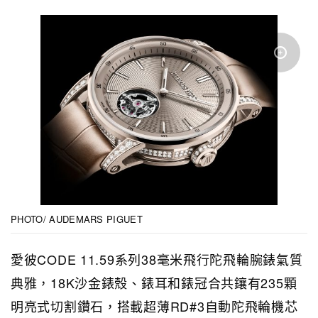
PHOTO/ AUDEMARS PIGUET
愛彼CODE 11.59系列38毫米飛行陀飛輪腕錶氣質
典雅，18K沙金錶殼、錶耳和錶冠合共鑲有235顆
明亮式切割鑽石，搭載超薄RD#3自動陀飛輪機芯