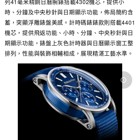
列41毫米精鋼日曆腕錶搭載4302機芯，提供小
時、分鐘及中央秒針與日期顯示功能，佈局簡約含
蓄，突顯浮雕錶盤美感。計時碼錶錶款則搭載4401
機芯，提供飛返功能、小時、分鐘、中央秒針與日
期顯示功能，錶盤上灰色計時器與日曆顯示窗工整
排列，性能與裝飾相輔相成，展現精湛工藝水準。