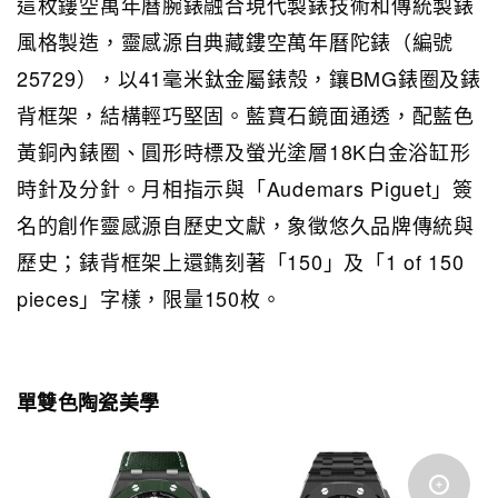
這枚鏤空萬年曆腕錶融合現代製錶技術和傳統製錶
風格製造，靈感源自典藏鏤空萬年曆陀錶（編號
25729），以41毫米鈦金屬錶殼，鑲BMG錶圈及錶
背框架，結構輕巧堅固。藍寶石鏡面通透，配藍色
黃銅內錶圈、圓形時標及螢光塗層18K白金浴缸形
時針及分針。月相指示與「Audemars Piguet」簽
名的創作靈感源自歷史文獻，象徵悠久品牌傳統與
歷史；錶背框架上還鐫刻著「150」及「1 of 150
pieces」字樣，限量150枚。
單雙色陶瓷美學