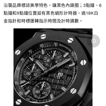
沿襲品牌標誌美學特色，鑲黑色內錶圈；3點鐘、6
點鐘和9點鐘位置設有黑色蝸形計時器，過18K白
金指針和時標運轉指示時間及計時讀數。