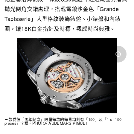
拋光倒角交錯處理，搭載電鍍沙金色「Grande
Tapisserie」大型格紋裝飾錶盤、小錶盤和內錶
圈，鑲18K白金指針及時標，觀感時尚典雅。
三款愛彼「周年紀念」限量錶款的錶背均刻有「150」及「1 of 150
pieces」字樣。PHOTO/ AUDEMARS PIGUET