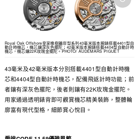
Royal Oak Offshore皇家橡樹離岸型系列43毫米版本腕錶搭載4401型自
動計時機芯，機芯鑲深灰色擺陀；42毫米版本腕錶搭載4404型自動計時
機芯，機芯鑲22K玫瑰金擺陀。PHOTO/ AUDEMARS PIGUET
43毫米及42毫米版本分別搭載4401型自動計時機
芯和4404型自動計時機芯，配備飛返計時功能；前
者鑲有深灰色擺陀，後者則鑲有22K玫瑰金擺陀。
用家通過透明錶背即可觀賞機芯精美裝飾，整體輪
廓富有現代型格，細節賞心悅目。
愛彼CODE 11.59優雅風範