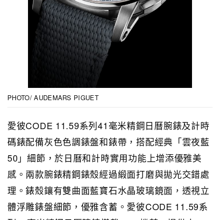
PHOTO/ AUDEMARS PIGUET
愛彼CODE 11.59系列41毫米精鋼日曆腕錶及計時
碼錶配備灰色色調錶盤和錶帶，搭配經典「雲夜藍
50」細節，於日曆和計時實用功能上增添優雅美
感。兩款腕錶精鋼錶殼經過緞面打磨與拋光交錯處
理。錶殼鑲有雙曲面藍寶石水晶玻璃鏡面，透視立
體浮雕錶盤細節，優雅含蓄。愛彼CODE 11.59系