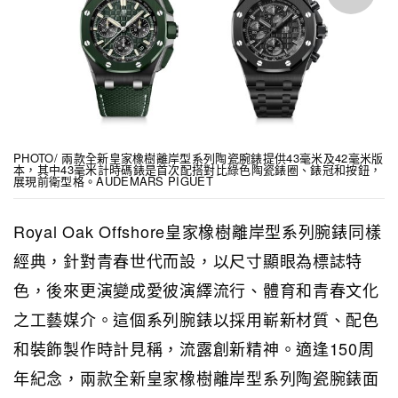
PHOTO/ 兩款全新皇家橡樹離岸型系列陶瓷腕錶提供43毫米及42毫米版
本，其中43毫米計時碼錶是首次配搭對比綠色陶瓷錶圈、錶冠和按鈕，
展現前衛型格。AUDEMARS PIGUET
Royal Oak Offshore皇家橡樹離岸型系列腕錶同樣
經典，針對青春世代而設，以尺寸顯眼為標誌特
色，後來更演變成愛彼演繹流行、體育和青春文化
之工藝媒介。這個系列腕錶以採用嶄新材質、配色
和裝飾製作時計見稱，流露創新精神。適逢150周
年紀念，兩款全新皇家橡樹離岸型系列陶瓷腕錶面