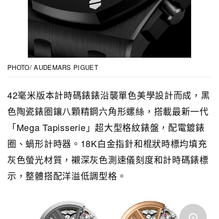
PHOTO/ AUDEMARS PIGUET
42毫米版本計時碼錶錶沿襲單色美學設計而成，黑
色陶瓷錶圈鑲八顆精鋼六角形螺絲，搭載最新一代
「Mega Tapisserie」超大型格紋錶盤，配電鍍錶
圈、蝸形計時器。18K白金指針和棍狀時標均填充
灰色螢光材質，襯深灰色測速儀刻度和計時碼錶標
示，整體搭配洋溢低調型格。