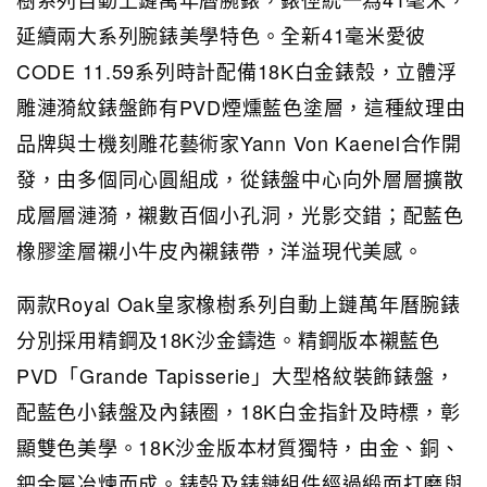
延續兩大系列腕錶美學特色。全新41毫米愛彼
CODE 11.59系列時計配備18K白金錶殼，立體浮
雕漣漪紋錶盤飾有PVD煙燻藍色塗層，這種紋理由
品牌與士機刻雕花藝術家Yann Von Kaenel合作開
發，由多個同心圓組成，從錶盤中心向外層層擴散
成層層漣漪，襯數百個小孔洞，光影交錯；配藍色
橡膠塗層襯小牛皮內襯錶帶，洋溢現代美感。
兩款Royal Oak皇家橡樹系列自動上鏈萬年曆腕錶
分別採用精鋼及18K沙金鑄造。精鋼版本襯藍色
PVD「Grande Tapisserie」大型格紋裝飾錶盤，
配藍色小錶盤及內錶圈，18K白金指針及時標，彰
顯雙色美學。18K沙金版本材質獨特，由金、銅、
鈀金屬冶煉而成。錶殼及錶鏈組件經過緞面打磨與