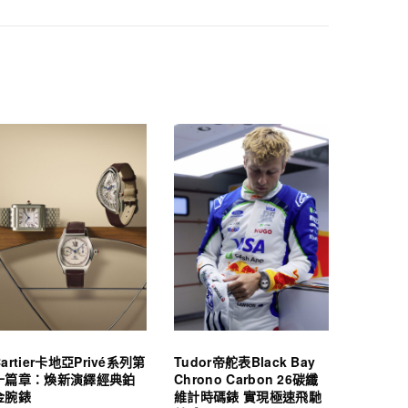
Cartier卡地亞Privé系列第
Tudor帝舵表Black Bay
十篇章：煥新演繹經典鉑
Chrono Carbon 26碳纖
金腕錶
維計時碼錶 實現極速飛馳