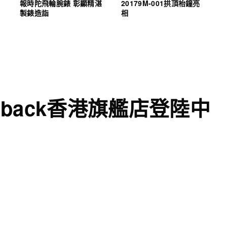
報時陀飛輪腕錶 彰顯精湛
20179M-001拱頂枱鐘亮
製錶造詣
相
y Outback香港旗艦店登陸中