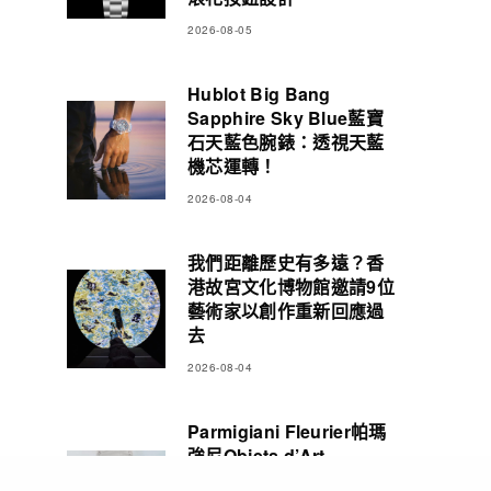
2026-08-05
Hublot Big Bang
Sapphire Sky Blue藍寶
石天藍色腕錶：透視天藍
機芯運轉！
2026-08-04
我們距離歷史有多遠？香
港故宮文化博物館邀請9位
藝術家以創作重新回應過
去
2026-08-04
Parmigiani Fleurier帕瑪
強尼Objets d’Art
Carillon Tourbillon三問