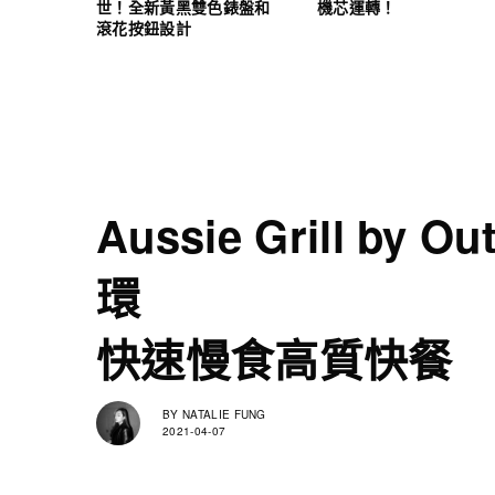
世！全新黃黑雙色錶盤和
機芯運轉！
滾花按鈕設計
Aussie Grill b
環
快速慢食高質快餐
BY
NATALIE FUNG
2021-04-07