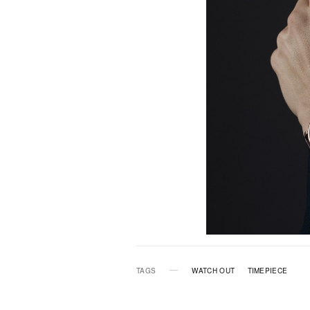
TAGS
WATCH OUT
TIMEPIECE