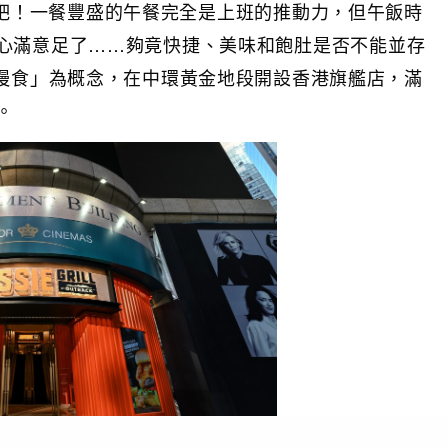
our吧！一餐豐盛的午餐完全是上班的推動力，但午飯時
心滿意足了……夠竟快捷、美味和飽肚是否不能並存
ack以「快速慢食」為概念，在中環黃金地段開設香港旗艦店，滿
。