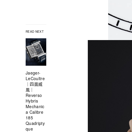
READ NEXT
Jaeger-
LeCoultre
｜四面威
風｜
Reverso
Hybris
Mechanic
a Calibre
185
Quadripty
que