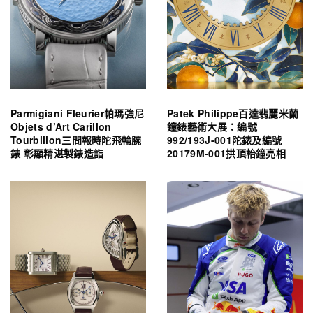
Parmigiani Fleurier帕瑪強尼
Patek Philippe百達翡麗米蘭
Objets d’Art Carillon
鐘錶藝術大展：編號
Tourbillon三問報時陀飛輪腕
992/193J-001陀錶及編號
錶 彰顯精湛製錶造詣
20179M-001拱頂枱鐘亮相