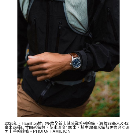
2025年，Hamilton推出多款全新卡其陸戰系列腕錶，涵蓋38毫米及42
毫米兩種尺寸圓形錶殼，防水深度100米，其中38毫米錶殼更適合亞洲
男士手腕線條。PHOTO/ HAMILTON