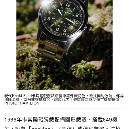
現代Khaki Field卡其陸戰腕錶沿襲軍錶外觀特色，款式簡約低調、佈局
清晰易讀，還搭載機械機芯，讓現代男士也能輕鬆感受復古機械情懷。
PHOTO/ HAMILTON
1966年卡其陸戰腕錶配備圓形錶殼，搭載649機
芯，設有「hacking」（掣停）或停秒裝置。這枚