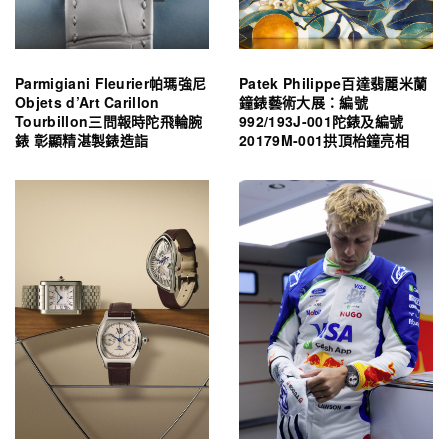
Parmigiani Fleurier帕瑪強尼
Patek Philippe百達翡麗米蘭
Objets d’Art Carillon
鐘錶藝術大展：編號
Tourbillon三問報時陀飛輪腕
992/193J-001陀錶及編號
錶 彰顯精湛製錶造詣
20179M-001拱頂枱鐘亮相