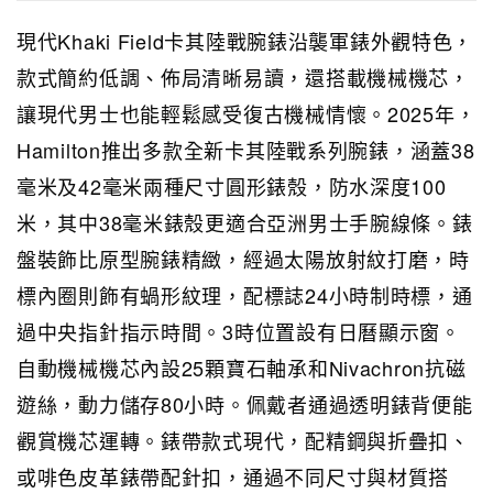
現代Khaki Field卡其陸戰腕錶沿襲軍錶外觀特色，
款式簡約低調、佈局清晰易讀，還搭載機械機芯，
讓現代男士也能輕鬆感受復古機械情懷。2025年，
Hamilton推出多款全新卡其陸戰系列腕錶，涵蓋38
毫米及42毫米兩種尺寸圓形錶殼，防水深度100
米，其中38毫米錶殼更適合亞洲男士手腕線條。錶
盤裝飾比原型腕錶精緻，經過太陽放射紋打磨，時
標內圈則飾有蝸形紋理，配標誌24小時制時標，通
過中央指針指示時間。3時位置設有日曆顯示窗。
自動機械機芯內設25顆寶石軸承和Nivachron抗磁
遊絲，動力儲存80小時。佩戴者通過透明錶背便能
觀賞機芯運轉。錶帶款式現代，配精鋼與折疊扣、
或啡色皮革錶帶配針扣，通過不同尺寸與材質搭