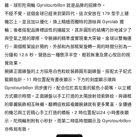
雜，球形陀飛輪 Gyrotourbillon 就是品牌的招牌作。
不經不覺，這個金球已經來到第四代，這次安放在 179 型手上鏈
機芯上，並且加以優化，換上精細而獨特的游絲與 Gyrolab 擺
輪；後者搭配品牌標誌性的擒縱叉，其非圓形的結構巧妙地減少了
與空氣之間的摩擦，令腕錶的精準度實現重大突破。金球以雙軸運
行，兩個框架設計簡約，外部和內部框架旋轉一周的時間分別為一
分鐘和 12.6 秒，營造出一種懸浮半空、輕若無重及賞心悅目的視
覺效果。
腕錶正面錶盤的上方採用白色粒紋裝飾圓形副錶盤，搭配太子妃式
藍鋼指針，11 時位置配有晝夜顯示。下方的刻度顯示環與
Gyrotourbillon 同步運行，配合位於其左面的藍色小箭嘴，以立體
方式顯示時間。正面錶盤以手工打造的太陽放射扭索飾紋，與錶框
的華麗裝飾相互映襯。翻轉這枚超複雜腕錶就有更多驚喜，全鏤通
的機芯與工匠精心手工打造的橋板，2 時位置配以24 小時晝夜顯
示，陀飛輪則附有小秒針，而第二時區時間顯示及 Gyrotourbillon
亦佈局有致。