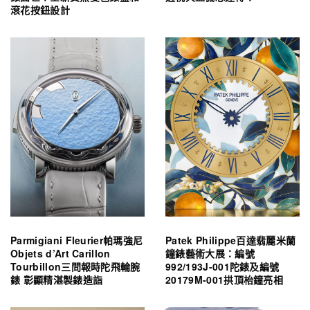
滾花按鈕設計
Parmigiani Fleurier帕瑪強尼
Patek Philippe百達翡麗米蘭
Objets d’Art Carillon
鐘錶藝術大展：編號
Tourbillon三問報時陀飛輪腕
992/193J-001陀錶及編號
錶 彰顯精湛製錶造詣
20179M-001拱頂枱鐘亮相