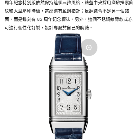
周年紀念特別版依然保持這個典雅風格，錶盤中央採用磨砂扭索飾
紋和大型壓印時標，當然還有藍鋼指針；反翻錶背不是另一個錶
面，而是鐫刻有 85 周年紀念標誌。另外，這個不銹鋼錶背款式亦
可進行個性化訂製，設計專屬於自己的腕錶。