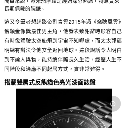
簡單來說，歐米茄腕錶是經過深思熟慮，特意買來
長期佩戴的腕錶。
這又令筆者想起影帝劉青雲2015年憑《竊聽風雲》
獲頒金像獎最佳男主角，他發表致謝辭時形容自己
有時像駕駛太空船飛到宇宙不知哪處，而太太郭藹
明總有辦法令他安全返回地球。這段說話令人明白
到不論人與物，能持續伴隨長久生活，經歷人生不
同階段和適應不同起居方式，實非常難得。
搭載雙層式反熊貓色亮光漆面錶盤