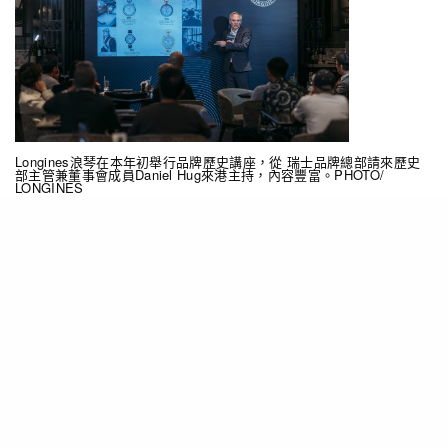
Longines浪琴在本年初舉行品牌歷史講座，從 瑞士品牌總部請來歷史
部主管兼董事會成員Daniel Hug來港主持，內容豐富。PHOTO/
LONGINES
上世紀初，飛返計時功能時計是專門用來協助飛行
員進行連續計時，減省使用雙按鈕計時碼錶時啓
動、掣停、重設、重新啟動計時功能之操作程序，
大幅提升連續計時效率，精確測量飛行時間，在空
中準確判斷航道，從而調整飛行速度與方位。