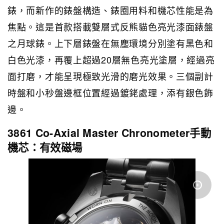
錶，而新作的錶盤構造、錶圈用料和機芯性能是為
焦點。這是首款搭載雙層式反熊貓色亮光漆面錶盤
之月球錶。上下層錶盤在無塵環境分別塗有黑色和
白色光漆，再覆上超過20層無色亮光塗層，經過亮
面打磨，才能呈現極致光滑的磨光效果。三個副計
時盤和小秒盤邊框位置經過鍍銠處理，添有銀色飾
邊。
3861 Co-Axial Master Chronometer手動
機芯：有效磁場