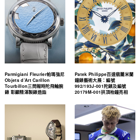
Parmigiani Fleurier帕瑪強尼
Patek Philippe百達翡麗米蘭
Objets d’Art Carillon
鐘錶藝術大展：編號
Tourbillon三問報時陀飛輪腕
992/193J-001陀錶及編號
錶 彰顯精湛製錶造詣
20179M-001拱頂枱鐘亮相