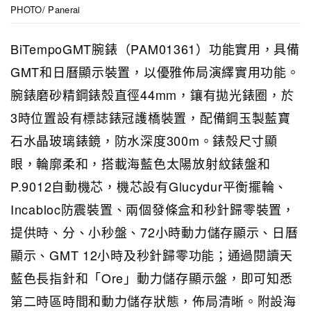
PHOTO/ Panerai
BiTempoGMT腕錶（PAM01361）功能實用，具備
GMT和日曆顯示裝置，以優雅佈局演繹實用功能。
腕錶磨砂精鋼錶殼直徑44mm，鑲有拋光錶圈，於
3時位置設有標誌錶冠護橋裝置，配備鋼玉製藍寶
石水晶玻璃錶鏡，防水深度300m。錶殼尺寸顯
眼，輪廓柔和，搭載海藍色太陽放射紋錶盤和
P.9012自動機芯，機芯設有Glucydur平衡擺輪、
Incabloc防震裝置、兩個發條盒和秒針歸零裝置，
提供時、分、小秒盤、72小時動力儲存顯示、日曆
顯示、GMT 12小時及秒針歸零功能；通過閱讀天
藍色長指針和「Ore」動力儲存顯示盤，即可知悉
第二時區時間和動力儲存狀態，佈局清晰。附設海