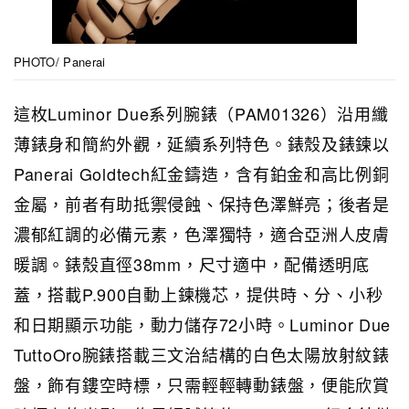
PHOTO/ Panerai
這枚Luminor Due系列腕錶（PAM01326）沿用纖
薄錶身和簡約外觀，延續系列特色。錶殼及錶鍊以
Panerai Goldtech紅金鑄造，含有鉑金和高比例銅
金屬，前者有助抵禦侵蝕、保持色澤鮮亮；後者是
濃郁紅調的必備元素，色澤獨特，適合亞洲人皮膚
暖調。錶殼直徑38mm，尺寸適中，配備透明底
蓋，搭載P.900自動上鍊機芯，提供時、分、小秒
和日期顯示功能，動力儲存72小時。Luminor Due
TuttoOro腕錶搭載三文治結構的白色太陽放射紋錶
盤，飾有鏤空時標，只需輕輕轉動錶盤，便能欣賞