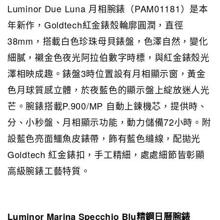
Luminor Due Luna 月相腕錶（PAM01181）是本
年新作，Goldtech紅金錶殼輪廓圓潤，直徑
38mm，搭載白色珍珠母貝錶盤，色澤自然，變化
細膩，襯金色夜光阿拉伯數字時標，與紅金錶殼光
澤相映成趣。錶盤3時位置設有月相顯示窗，黃金
色月球質感立體，於夜藍色的顯示盤上綻放迷人光
芒。腕錶搭載P.900/MP 自動上鍊機芯，提供時、
分、小秒盤、月相顯示功能，動力儲備72小時。附
設藍色亮面鱷魚皮錶帶，飾有藍色縫線，配拋光
Goldtech 紅金錶扣，手工精細，處處細節皆彰顯
高級腕錶工藝特質。
Luminor Marina Specchio Blu精鋼日曆腕錶