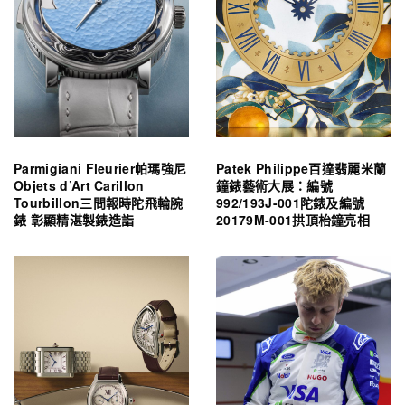
Parmigiani Fleurier帕瑪強尼
Patek Philippe百達翡麗米蘭
Objets d’Art Carillon
鐘錶藝術大展：編號
Tourbillon三問報時陀飛輪腕
992/193J-001陀錶及編號
錶 彰顯精湛製錶造詣
20179M-001拱頂枱鐘亮相