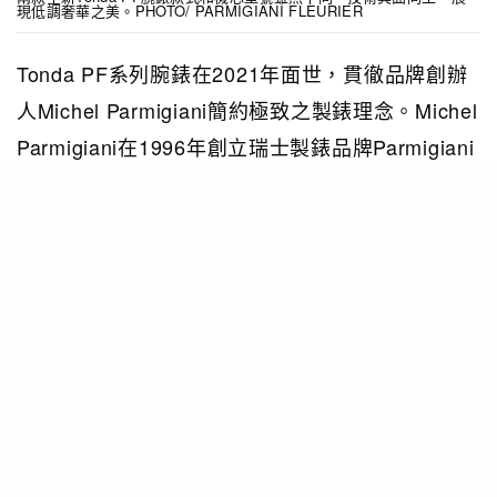
現低調奢華之美。PHOTO/ PARMIGIANI FLEURIER
Tonda PF系列腕錶在2021年面世，貫徹品牌創辦
人Michel Parmigiani簡約極致之製錶理念。Michel
Parmigiani在1996年創立瑞士製錶品牌Parmigiani
Fleurier。他早年從事古董鐘錶和歷史時計維修，
精通製作機械鐘錶，有時甚至會從傳統製錶技術汲
取靈感，製作現代鐘錶。有見及此，他創作的腕錶
沿襲古典美學，款式純粹瑰麗。Tonda PF系列腕
錶就是一例：圓形錶殻鑲滾花錶圈，搭載自家機
芯，涵蓋小秒、日曆、計時、陀飛輪、萬年曆、回
曆、華曆和兩地時間顯示功能。部份款式之錶盤綴
有鑽石，部份經過鏤空工藝處理，有部份更飾有手
工璣鏤飾紋，甚至連機芯底部橋板和擺陀也經過精