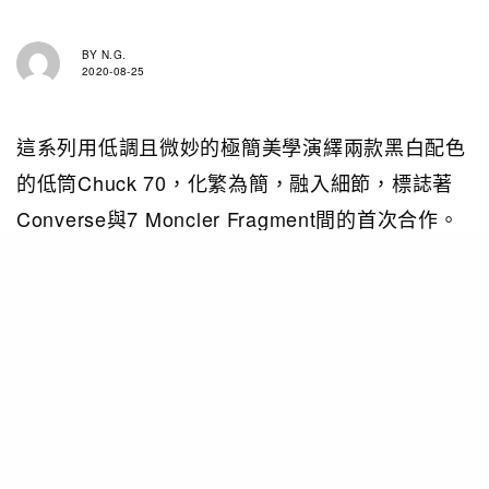
BY
N.G.
2020-08-25
這系列用低調且微妙的極簡美學演繹兩款黑白配色
的低筒Chuck 70，化繁為簡，融入細節，標誌著
Converse與7 Moncler Fragment間的首次合作。
此鞋款以Converse人氣款式Chuck70為基礎，鞋
身用上黑色帆布物料並以白色車線形成對比，白色
版本則以黑邊勾勒，鞋身外側附上藤原浩的標誌性
標籤車線細節，中底與鞋身的連接處則有數字等字
樣，鞋跟以及鞋墊均印有此次聯名標誌，最後中底
後跟上的「黑標」亦印有Fragment「閃電」logo
小細節。