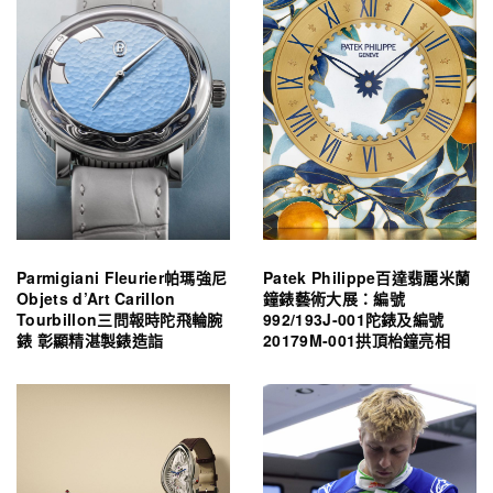
Parmigiani Fleurier帕瑪強尼
Patek Philippe百達翡麗米蘭
Objets d’Art Carillon
鐘錶藝術大展：編號
Tourbillon三問報時陀飛輪腕
992/193J-001陀錶及編號
錶 彰顯精湛製錶造詣
20179M-001拱頂枱鐘亮相