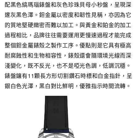
配黑色縞瑪瑙錶盤和灰色珍珠貝母小秒盤，呈現深
邃灰黑色澤。鉭金屬以密度和韌性見稱，亦因為它
的質地堅硬緻密而難以加工。與黃金和鉑金的加工
過程相比，品牌往往需要運用更慢速過程才能完成
整個鉭金屬錶殼之製作工序。優點則是它具有極高
耐腐蝕性和生物相容性，錶殼還會隨環境光線而深
淺變化，既不反光，也不是啞光色調，低調沉穩。
錶盤鑲有11顆長方形切割鑽石時標和白金指針，呈
銀白色光澤，黑白對比鮮明，優雅指示時間流轉。