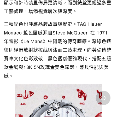
顯示和計時裝置佈局更清晰，而副錶盤更經過多重
工藝處理，增添視覺層次與深度。
三種配色也呼應品牌故事與歷史。TAG Heuer
Monaco 藍色靈感源自Steve McQueen 在 1971
年電影《Le Mans》中佩戴的傳奇腕錶。深綠色錶
盤則經過放射狀拉絲與漆面工藝處理，向英倫傳統
賽車文化色彩致敬。黑色觀感優雅現代，搭配五級
鈦金屬與18K 5N玫瑰金雙色錶殼，兼具性能與美
感。