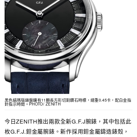
黑色縞瑪瑙錶盤鑲有11顆長方形切割鑽石時標，總重0.45卡，配白金指
針指示時間。PHOTO/ ZENITH
今日ZENITH推出兩款全新G.F.J腕錶，其中包括此
枚G.F.J.鉭金屬腕錶。新作採用鉭金屬鑄造錶殼，