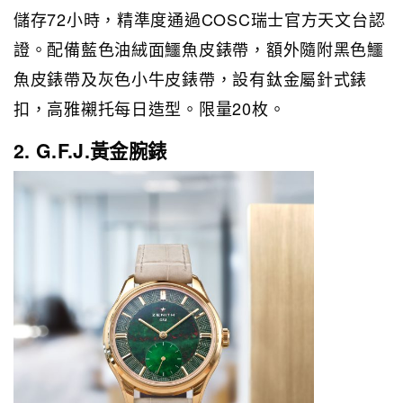
儲存72小時，精準度通過COSC瑞士官方天文台認
證。配備藍色油絨面鱷魚皮錶帶，額外隨附黑色鱷
魚皮錶帶及灰色小牛皮錶帶，設有鈦金屬針式錶
扣，高雅襯托每日造型。限量20枚。
2. G.F.J.黃金腕錶