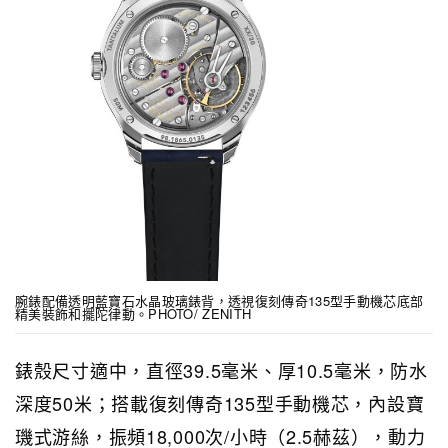
腕錶配備透明藍寶石水晶玻璃錶背，透視復刻傳奇135型手動機芯底部
精美裝飾和擺陀律動。PHOTO/ ZENITH
錶殼尺寸適中，直徑39.5毫米、厚10.5毫米，防水
深度50米；搭載復刻傳奇135型手動機芯，內設寶
璣式游絲，振頻18,000次/小時（2.5赫茲），動力