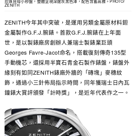
珍珠貝母小秒盤，整體呈現深邃灰黑色澤，配色含蓄高雅。PHOTO/
ZENITH
ZENITH今年其中突破，是運用另類金屬原材料鉭
金屬製作G.F.J.腕錶。首款G.F.J.腕錶在上年面
世，是以製錶廠房創辦人兼瑞士製錶業巨頭
Georges Favre-Jacot命名，搭載復刻傳奇135型
手動機芯，還採用半寶石青金石製作錶盤，錶盤外
緣刻有如同ZENITH錶廠外牆的「磚塊」麥穗紋
飾，通過小三針佈局指示時間，同年獲瑞士日內瓦
鐘錶大賞評頒發「計時獎」，是近年代表作之一。