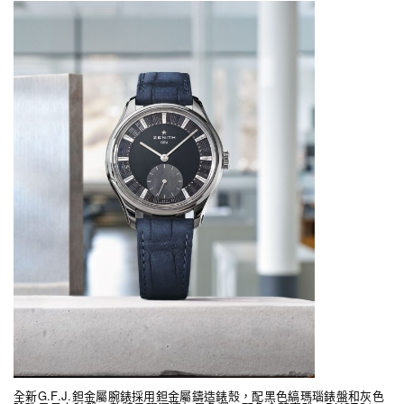
全新G.F.J.鉭金屬腕錶採用鉭金屬鑄造錶殼，配黑色縞瑪瑙錶盤和灰色