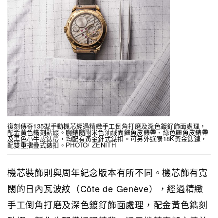
復刻傳奇135型手動機芯經過精緻手工倒角打磨及深色鍍釕飾面處理，
配金黃色鐫刻點綴。腕錶隨附米色油絨面鱷魚皮錶帶、綠色鱷魚皮錶帶
及黑色小牛皮錶帶，均配有黃金針式錶扣。可另外選購18K黃金錶鏈，
配雙重摺疊式錶扣。PHOTO/ ZENITH
機芯裝飾則與周年紀念版本有所不同。機芯飾有寬
闊的日內瓦波紋（Côte de Genève），經過精緻
手工倒角打磨及深色鍍釕飾面處理，配金黃色鐫刻