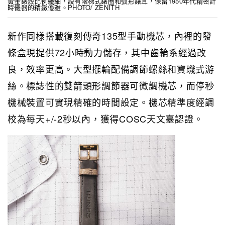
黃金錶殼比例纖細，設有階梯式錶圈和弧形錶耳，保留1950年代精密計
時儀器的精緻優雅。PHOTO/ ZENITH
新作同樣搭載復刻傳奇135型手動機芯，內裡的發
條盒現提供72小時動力儲存，其中齒輪系經過改
良，效率更高。大型擺輪配備調節螺絲和寶璣式游
絲。標誌性的雙箭頭形調節器可微調機芯，而停秒
機械裝置可實現精確的時間設定。機芯精準度經調
校為每天+/-2秒以內，獲得COSC天文臺認證。