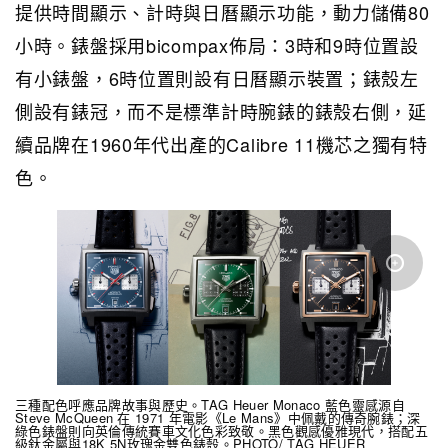
提供時間顯示、計時與日曆顯示功能，動力儲備80
小時。錶盤採用bicompax佈局：3時和9時位置設
有小錶盤，6時位置則設有日曆顯示裝置；錶殼左
側設有錶冠，而不是標準計時腕錶的錶殼右側，延
續品牌在1960年代出產的Calibre 11機芯之獨有特
色。
三種配色呼應品牌故事與歷史。TAG Heuer Monaco 藍色靈感源自
Steve McQueen 在 1971 年電影《Le Mans》中佩戴的傳奇腕錶；深
綠色錶盤則向英倫傳統賽車文化色彩致敬。黑色觀感優雅現代，搭配五
級鈦金屬與18K 5N玫瑰金雙色錶殼。PHOTO/ TAG HEUER