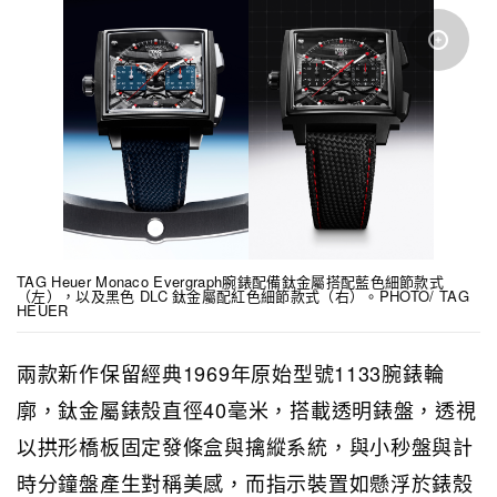
TAG Heuer Monaco Evergraph腕錶配備鈦金屬搭配藍色細節款式
（左），以及黑色 DLC 鈦金屬配紅色細節款式（右）。PHOTO/ TAG
HEUER
兩款新作保留經典1969年原始型號1133腕錶輪
廓，鈦金屬錶殼直徑40毫米，搭載透明錶盤，透視
以拱形橋板固定發條盒與擒縱系統，與小秒盤與計
時分鐘盤產生對稱美感，而指示裝置如懸浮於錶殼