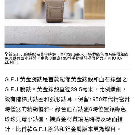
全新G.F.J.腕錶配備黃金錶殼，直徑39.5毫米，搭載綠色血石錶盤和綠
色珍珠貝母小錶盤，由復刻傳奇135型手動機芯提供動力。PHOTO/
ZENITH
G.F.J.黃金腕錶是首款配備黃金錶殼和血石錶盤之
G.F.J.腕錶。黃金錶殼直徑39.5毫米，比例纖細，
設有階梯式錶圈和弧形錶耳，保留1950年代精密計
時儀器的精緻優雅。綠色血石錶盤6時位置鑲綠色
珍珠貝母小錶盤，襯黃金材質鑲貼時標及琢面指
針，比首款G.F.J.腕錶和鉭金屬版本更為耀目。