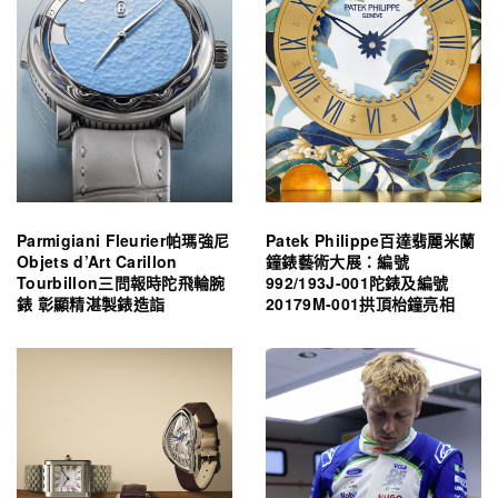
Parmigiani Fleurier帕瑪強尼
Patek Philippe百達翡麗米蘭
Objets d’Art Carillon
鐘錶藝術大展：編號
Tourbillon三問報時陀飛輪腕
992/193J-001陀錶及編號
錶 彰顯精湛製錶造詣
20179M-001拱頂枱鐘亮相