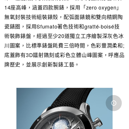
14座高峰，涵蓋四款腕錶，採用「zero oxygen」
無氧封裝技術組裝錶殼，配弧面錶鏡和雙向精鋼陶
瓷錶圈，採用Sfumato著色技術和gratté-boisé技
術裝飾錶盤，經過至少20道獨立工序繪製深灰色冰
川圖案，比標準錶盤耗費三倍時間，色彩豐潤柔和;
底蓋飾有3D鐳射鐫刻或彩色立體山峰圖案，呼應品
牌歷史，並展示創新製錶工藝。