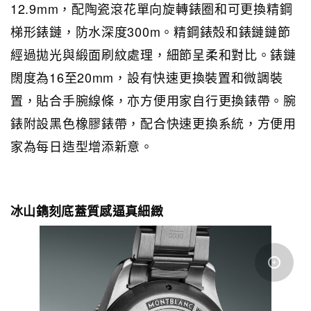
12.9mm，配陶瓷滾花單向旋轉錶圈和可更換精鋼
梯形錶鏈，防水深度300m。精鋼錶殼和錶鏈鏈節
經過拋光與緞面刷紋處理，細節呈柔和對比。錶鏈
闊度為16至20mm，設有快速更換裝置和微調裝
置，貼合手腕線條，亦方便用家自行更換錶帶。腕
錶附設黑色橡膠錶帶，配合快速更換系統，方便用
家為每日造型增添新意。
冰山鐫刻底蓋質感逼真細緻