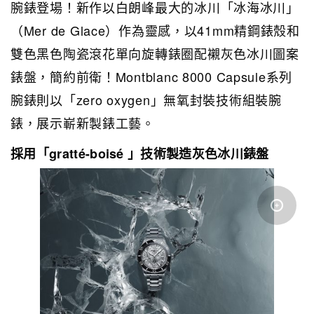
腕錶登場！新作以白朗峰最大的冰川「冰海冰川」
（Mer de Glace）作為靈感，以41mm精鋼錶殼和
雙色黑色陶瓷滾花單向旋轉錶圈配襯灰色冰川圖案
錶盤，簡約前衛！Montblanc 8000 Capsule系列
腕錶則以「zero oxygen」無氧封裝技術組裝腕
錶，展示嶄新製錶工藝。
採用「gratté-boisé 」技術製造灰色冰川錶盤