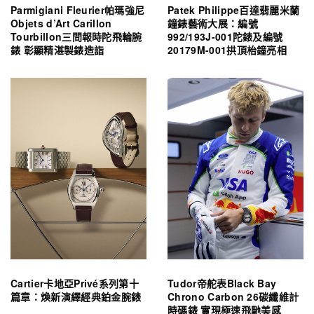
Parmigiani Fleurier帕瑪強尼
Patek Philippe百達翡麗米蘭
Objets d’Art Carillon
鐘錶藝術大展：編號
Tourbillon三問報時陀飛輪腕
992/193J-001陀錶及編號
錶 彰顯精湛製錶造詣
20179M-001拱頂枱鐘亮相
Cartier卡地亞Privé系列第十
Tudor帝舵表Black Bay
篇章：煥新演繹經典鉑金腕錶
Chrono Carbon 26碳纖維計
時碼錶 實現極速飛馳美感