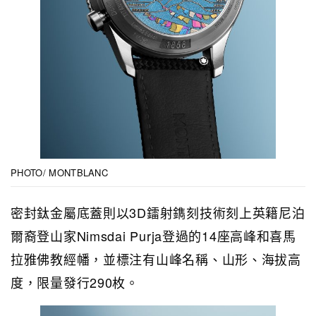
PHOTO/ MONTBLANC
密封鈦金屬底蓋則以3D鐳射鐫刻技術刻上英籍尼泊
爾裔登山家Nimsdai Purja登過的14座高峰和喜馬
拉雅佛教經幡，並標注有山峰名稱、山形、海拔高
度，限量發行290枚。