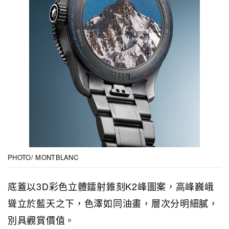
PHOTO/ MONTBLANC
底蓋以3D彩色立體鐳射錐刻K2峰圖案，高峰巍峨
聳立於藍天之下，色澤如同油畫，層次分明細膩，
別具觀賞價值。