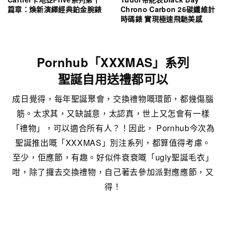
篇章：煥新演繹經典鉑金腕錶
Chrono Carbon 26碳纖維計
時碼錶 實現極速飛馳美感
Pornhub「XXXMAS」系列
聖誕自用送禮都可以
成日覺得，每年聖誕聚會，交換禮物嘅環節，都幾傷腦
筋。太求其，又缺誠意，太認真，世上又怎會有一樣
「禮物」，可以適合所有人？！因此， Pornhub今次為
聖誕推出嘅「XXXMAS」別注系列，都算值得考慮。
至少，佢應節，有趣。好似件衰衰嘅「ugly聖誕毛衣」
咁，除了攞去交換禮物，自己著去參加派對應應節，又
得！