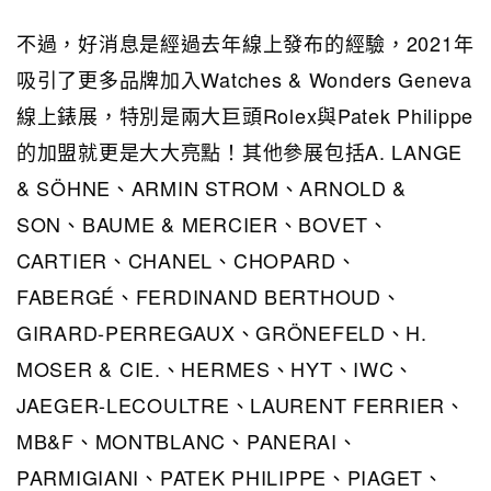
不過，好消息是經過去年線上發布的經驗，2021年
吸引了更多品牌加入Watches & Wonders Geneva
線上錶展，特別是兩大巨頭Rolex與Patek Philippe
的加盟就更是大大亮點！其他參展包括A. LANGE
& SÖHNE、ARMIN STROM、ARNOLD &
SON、BAUME & MERCIER、BOVET、
CARTIER、CHANEL、CHOPARD、
FABERGÉ、FERDINAND BERTHOUD、
GIRARD-PERREGAUX、GRÖNEFELD、H.
MOSER & CIE.、HERMES、HYT、IWC、
JAEGER-LECOULTRE、LAURENT FERRIER、
MB&F、MONTBLANC、PANERAI、
PARMIGIANI、PATEK PHILIPPE、PIAGET、