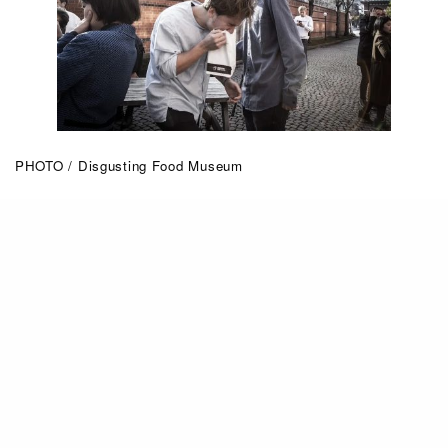
PHOTO / Disgusting Food Museum
可以望、聞、吃的奇怪盛宴
如前文所述Disgusting Food Museum所展出的，
都是在世界各地被冠以「難吃」、「噁心」、「惡
臭」、「厭惡」、「古怪」等負面形象的食物或飲
料，當中包括臭名遠播、被多間航空公司列為違禁
品的「瑞典鹽醃鯡魚罐頭（Surströmming）」；
以羊奶芝士為基礎、並用蒼蠅幼蟲發酵而成的「卡
蘇馬蘇乳酪（Casu martzu）」；孵化了十多日、