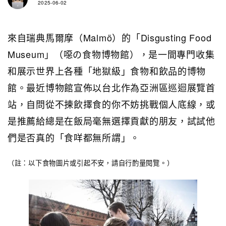
2025-06-02
來自瑞典馬爾摩（Malmö）的「
Disgusting Food
Museum
」（噁の食物博物館），是一間專門收集
和展示世界上各種「地獄級」食物和飲品的博物
館。最近博物館宣佈以台北作為亞洲區巡迴展覽首
站，自問從不揀飲擇食的你不妨挑戰個人底線，或
是推薦給總是在飯局毫無選擇貢獻的朋友，試試他
們是否真的「食咩都無所謂」。
（註：以下食物圖片或引起不安，請自行酌量閱覽。）