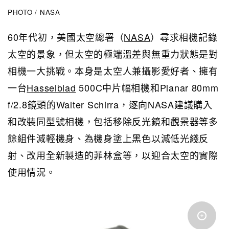
PHOTO / NASA
60年代初，美國太空總署（
NASA
）尋求相機記錄
太空的景象，但太空的極端溫差與無重力狀態是對
相機一大挑戰。本身是太空人兼攝影愛好者、擁有
一台
Hasselblad
500C
中片幅相機和
P
lanar 80mm
f/2.8
鏡頭的Walter Schirra，逐向NASA建議購入
和改裝同型號相機，包括移除反光鏡和觀景器等多
餘組件減輕機身、為機身塗上黑色以減低光綫反
射、改用全新製造的菲林盒等，以迎合太空的實際
使用情況。