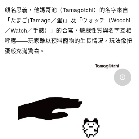
顧名思義，他媽哥池（Tamagotchi）的名字來自
「たまご(Tamago／蛋)」及「ウォッチ（Wocchi
／Watch／手錶）」的合寫，遊戲性質與名字互相
呼應——玩家難以預料寵物的生長情況，玩法像扭
蛋般充滿驚喜。