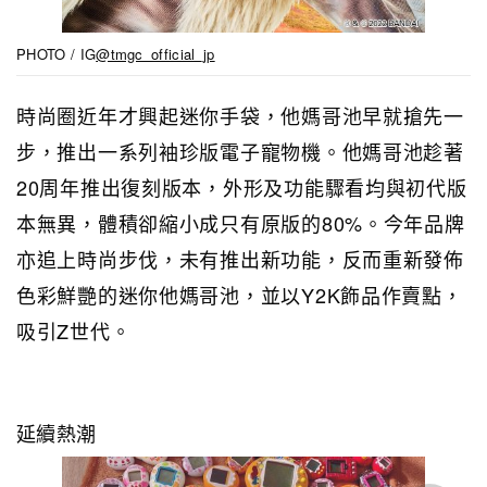
PHOTO / IG
@tmgc_official_jp
時尚圈近年才興起迷你手袋，他媽哥池早就搶先一
步，推出一系列袖珍版電子寵物機。他媽哥池趁著
20周年推出復刻版本，外形及功能驟看均與初代版
本無異，體積卻縮小成只有原版的80%。今年品牌
亦追上時尚步伐，未有推出新功能，反而重新發佈
色彩鮮艷的迷你他媽哥池，並以Y2K飾品作賣點，
吸引Z世代。
延續熱潮