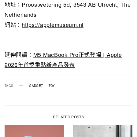
地址：Proostwetering 5d, 3543 AB Utrecht, The
Netherlands
網站：
https://applemuseum.nl
延伸閱讀：
M5 MacBook Pro正式登場 | Apple
2026年首季重點新產品發表
TAGS
GADGET
TOY
RELATED POSTS