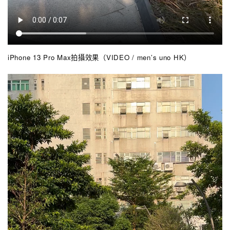
iPhone 13 Pro Max拍攝效果（VIDEO / men’s uno HK）