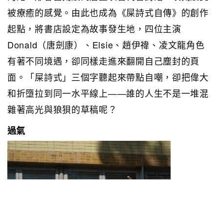
被療癒的感覺。由此也成為《屎詩式自傳》的創作
起點，將書店設定為故事發生地，四位主演
Donald（唐劍康）、Elsie、趙伊禕、凌文龍角色
有著不同境遇，卻同樣走進來翻開自己塵封的頁
面。「屎詩式」三個字聽起來帶點自嘲，卻把偉大
和折墮拉到同一水平線上——誰的人生不是一堆混
雜著高光與狼狽的草稿呢？
過氣