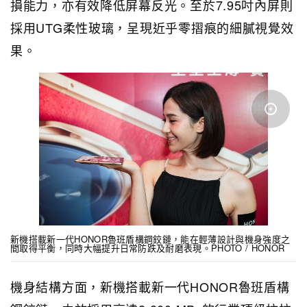
損能力，亦有效降低屏幕反光。至於7.95吋內屏則
採用UTG柔性玻璃，呈現近乎零摺痕的細膩視覺效
果。
新機搭載新一代HONOR魯班盾構鋼鉸鏈，能在輕薄設計與機身強度之
間取得平衡，同時大幅提升日常防跌及耐磨表現。PHOTO / HONOR
機身結構方面，新機搭載新一代HONOR魯班盾構