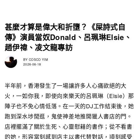
甚麼才算是偉大和折墮？《屎詩式自
傳》演員當奴Donald、呂珮琳Elsie、
趙伊禕、凌文龍專訪
BY
COSCO YIM
2026-06-18
半年前，香港發生了一場讓許多人心痛欲絕的大
火，一如你我，即使向來樂天的呂珮琳（Elsie）那
陣子也不免心情低落。在一天的DJ工作結束後，她
跑到深水埗閒逛，鬼使神差地推開獵人書店的門。
店裡擺滿了關於生死、心靈慰藉的書作；從不看書
的她，形容當刻感到店主以書代替對話，頃刻感受