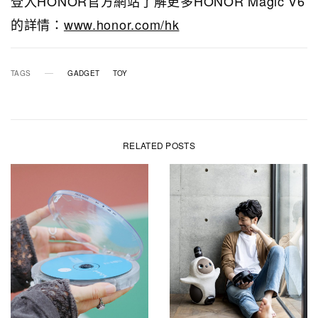
登入HONOR官方網站了解更多HONOR Magic V6
的詳情：
www.honor.com/hk
TAGS
GADGET
TOY
RELATED POSTS