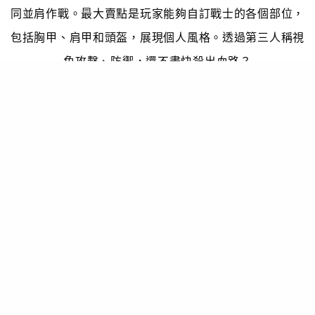
同並肩作戰。最大賣點是玩家能夠自訂戰士的各個部位，
包括胸甲、肩甲和頭盔，展現個人風格。透過第三人稱視
角攻擊、防禦，還不盡快殺出血路？