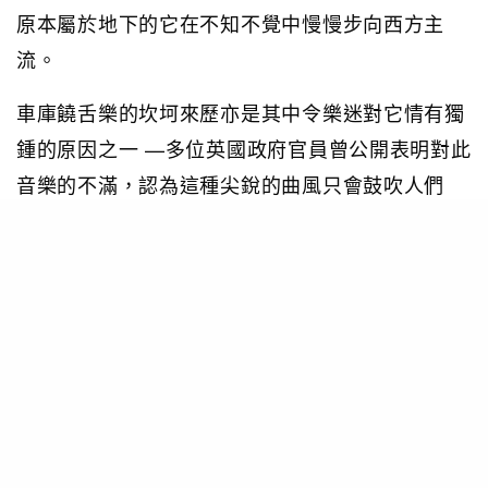
原本屬於地下的它在不知不覺中慢慢步向西方主
流。
車庫饒舌樂的坎坷來歷亦是其中令樂迷對它情有獨
鍾的原因之一 —多位英國政府官員曾公開表明對此
音樂的不滿，認為這種尖銳的曲風只會鼓吹人們
「攜帶槍枝和刀具」上街，更將當時種種罪案的因
由歸咎到一群年輕的聽眾身上。Grime 未成型之
前，很多記者曾形容其使用的Sub-bass （沉重的
低音）為「Grimy」(骯髒的聲音), 亦順理成章地以
Grime命名。