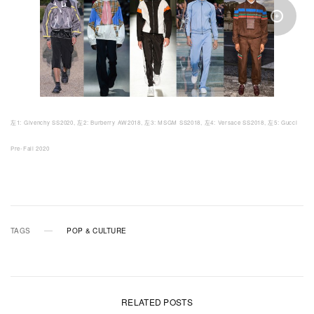
左1: Givenchy SS2020,
左2: Burberry AW2018,
左3: MSGM SS2018,
左4: Versace SS2018,
左5: Gucci
Pre-Fall 2020
TAGS
POP & CULTURE
RELATED POSTS