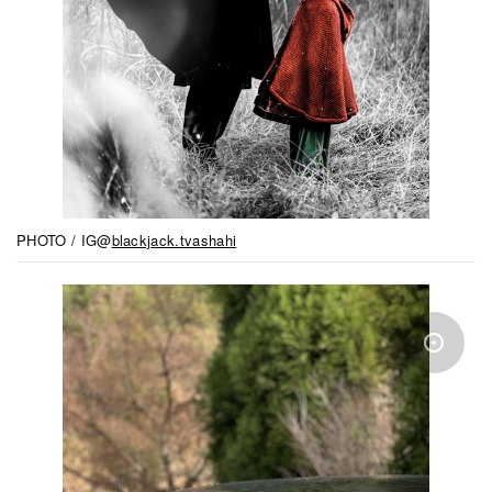
PHOTO / IG@
blackjack.tvashahi