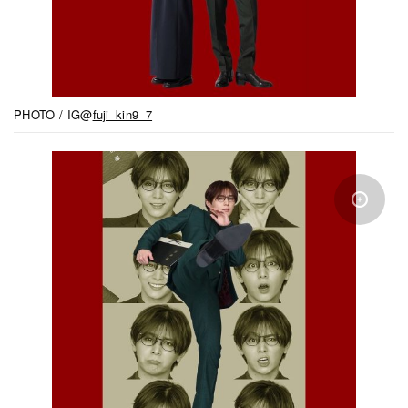
PHOTO / IG@
fuji_kin9_7