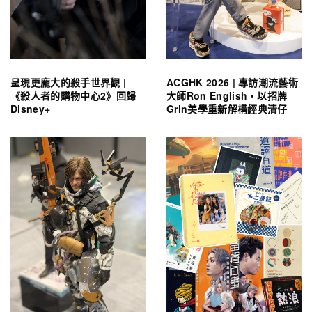
呈現更龐大的殺手世界觀 |
ACGHK 2026 | 專訪潮流藝術
《殺人者的購物中心2》回歸
大師Ron English・以招牌
Disney+
Grin美學重新解構經典清仔