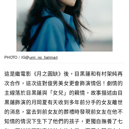
PHOTO / IG@
umi_no_hajimari
這是繼電影《月之圓缺》後，目黑蓮和有村架純再
次合作，這次這對俊男美女更會飾演情侶！劇情的
主線落於目黑蓮與「女兒」的親情，故事描述由目
黒蓮飾演的月岡夏有天收到多年前分手的女友離世
的消息，當去到前女友的葬禮時發現前女友在他不
知情的情況下生下了他們的孩子，更獨自撫養了七