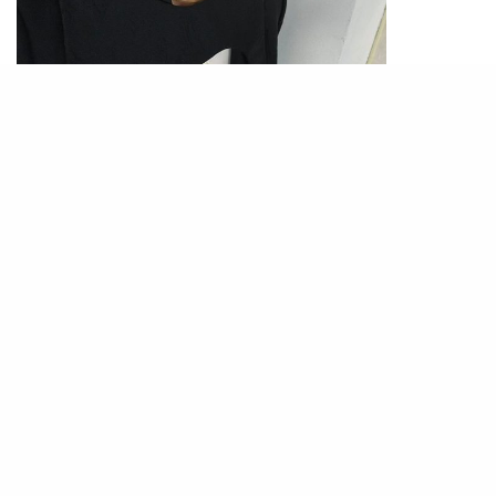
PHOTO / IG@
yong.lixx
要在眾多的流行髮色中脫穎而出，選擇一個能突出
個人特色的顏色至關重要。Stray Kids成員Felix染
了淺藍髮色後令人眼前一亮，瞬間吸粉無數！很多
人都擔心漂髮後會褪成黃色很老土，但這種帶點灰
調的淺藍色即使在褪色後也不突兀，加上淺藍色能
為臉龐增添亮麗光澤，更能突顯出男生獨特的個性
魅力。Felix這款髮色搭配他精緻的五官和精瘦的身
材，散發出自信十足的青春活力。這種比較亮眼的