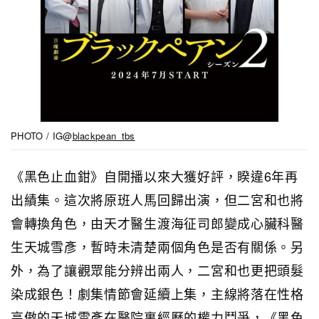
PHOTO / IG@
blackpean_tbs
《黑色止血鉗》自開播以來大獲好評，睽違6年再
出績集。這次將原班人馬回歸出演，但二宮和也將
會轉換角色，由天才醫生渡海征司郎變成心臟科醫
生天城雪彥，暫時未清楚兩個角色是否有關係。另
外，為了讓觀眾能分辨出兩人，二宮和也更把頭髮
染成銀色！劇集情節會延續上集，主線將落在性格
高傲的天城雪彥在醫院裏經歷的權力鬥爭，《黑色