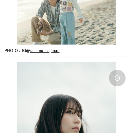
PHOTO / IG@
umi_no_hajimari