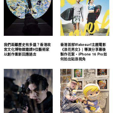
我們距離歷史有多遠？香港故
香港首部Wakesurf主題電影
宮文化博物館邀請9位藝術家
《浪花男女》| 導演分享幕後
以創作重新回應過去
製作花絮・iPhone 16 Pro如
何拍出貼浪視角