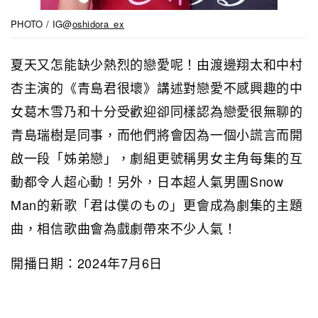
PHOTO / IG@
oshidora_ex
夏天又怎能缺少熱烈的戀愛呢！由渡邊翔太和中村
杏主演的《青島君很壞》講述對戀愛不感興趣的中
女葛木雪乃和十分受歡迎卻同樣認為戀愛很無聊的
青島瑞樹是同事，而他們將會因為一個小謊言而開
啟一段「姊弟戀」，劇組更號稱男女主角每集的互
動都令人超心動！另外，日本超人氣男團Snow
Man的新歌「君は僕のもの」更會成為劇集的主題
曲，相信歌曲會為戲劇帶來不少人氣！
開播日期：2024年7月6日