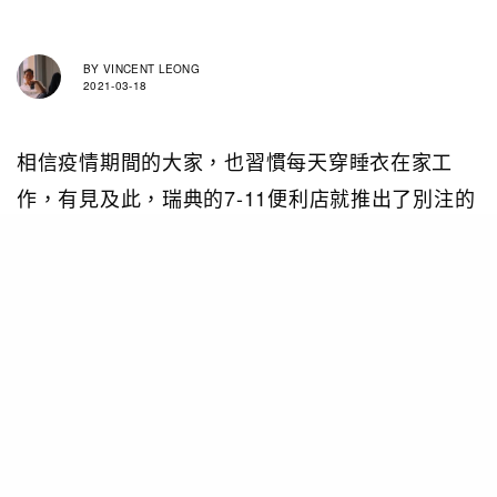
BY
VINCENT LEONG
2021-03-18
相信疫情期間的大家，也習慣每天穿睡衣在家工
作，有見及此，瑞典的7-11便利店就推出了別注的
7-11便利店睡衣。以便利店標誌性的橙，白和綠三
色作基調，配合條紋的設計，為這款經典的睡衣版
型，增添不少7-11的活潑和動感。有了這套睡衣，
連便利店的員工也可以「在家工作」了！