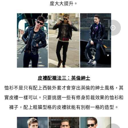
度大大提升。
皮褸配襯法三：英倫紳士
恤衫不是只有配上西裝外套才會穿出英倫的紳士風格，其
實皮褸一樣可以。只要挑選一些有修身剪裁效果的恤衫和
褲子，配上粗獷型格的皮褸就能有別樹一格的造型。