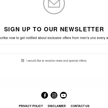
及兩部搭載了最新晶片的iPad。作為Apple忠粉的你，相信
不必氣餒， 不如先看看編輯推介的5大Apple配件，
atch Hermès 錶帶
感強，錶帶顏色繽紛，但穿搭起西裝上來，往往帶點突
le Watch 6聯乘Hermès, 推出了多款不同風格
出席正式場合的用家，可是一大喜訊。