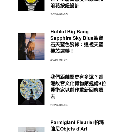
滾花按鈕設計
2026-08-05
Hublot Big Bang
Sapphire Sky Blue藍寶
石天藍色腕錶：透視天藍
機芯運轉！
2026-08-04
我們距離歷史有多遠？香
港故宮文化博物館邀請9位
藝術家以創作重新回應過
去
2026-08-04
Parmigiani Fleurier帕瑪
強尼Objets d’Art