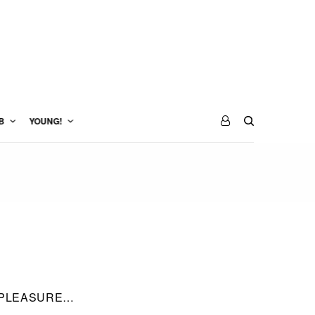
B
YOUNG!
PLEASURE…