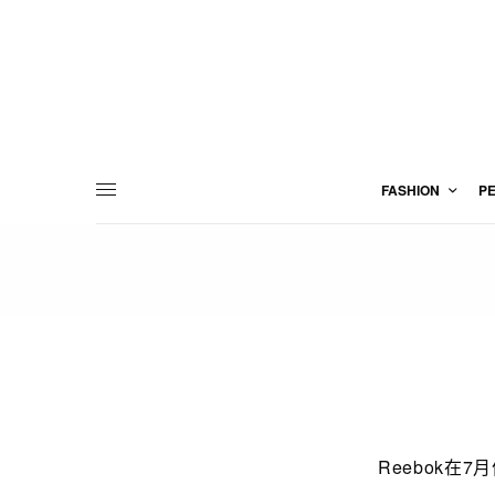
FASHION
P
Reebok在7