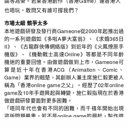
曲等為榮。若果香港創作（香港Game）連香港人
也唔玩，敢問又有誰可撐我們？
市場太細 競爭太多
本地遊戲研發及發行商Gameone從2000年起推出過
的一系列遊戲如《多啦A夢大富翁》、《求婚365日
II》、《古龍群俠傳網絡版》到近年的《火鳳燎原手
機版》、《機動戰士高達Online》等都是不同年齡
機迷的重要回憶。由做遊戲做到上市，Gameone可
算是近十年在香港ACG（Animation、Comic、
Game）業界的翹楚，其創辦人兼主席施仁毅更被人
稱為「香港online game之父」。經歷了02年online
game及10年手遊興起與轉變，施仁毅指現在於香港
做遊戲研發要面對更多困難。
「唔同年代也會有不同的困難，而千禧年開始出現
盜版問題嚴重，若不是online game的興起，製作遊
戲的風險就會太高。而現在我們要面對的問題也不