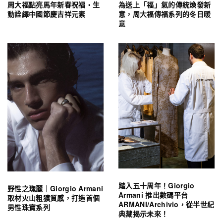
周大福點亮馬年新春祝福・生
為送上「福」氣的傳統煥發新
動詮繹中國節慶吉祥元素
意，周大福傳福系列的冬日暖
意
踏入五十周年！Giorgio
野性之瑰麗｜Giorgio Armani
Armani 推出數碼平台
取材火山粗獷質感，打造首個
ARMANI/Archivio，從半世紀
男性珠寶系列
典藏揭示未來！