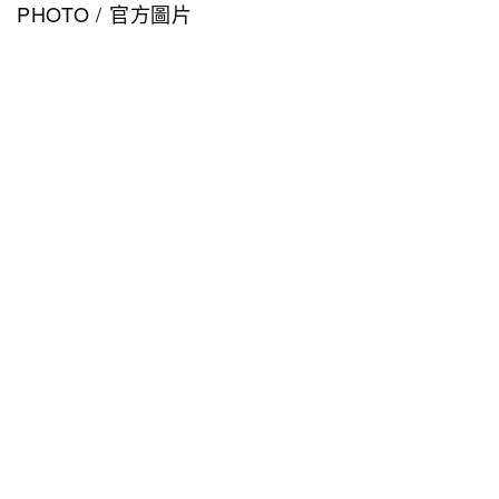
PHOTO / 官方圖片
利用Razer Gold進行升級，Tinder Plus會員可以
享用無限按讚次數、倒回、每天 5 次 Super
Like、每月 1 次Boost、跨國護照等功能，擁有無
限機會發掘有趣的新朋友，提高配對成功率。升級
至 Tinder Gold會員除可獲得Plus 提供的所有功能
之外，還有專屬的 「對你按讚」，讓用家在滑動前
查看哪些人對你按了讚，更輕鬆地尋找潛在對象，
一滑即合。另外「最佳精選」功能則為用家推薦速
配對象，節省尋覓時間。