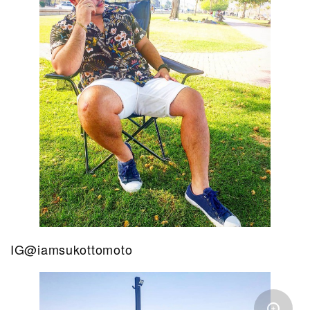
IG@iamsukottomoto