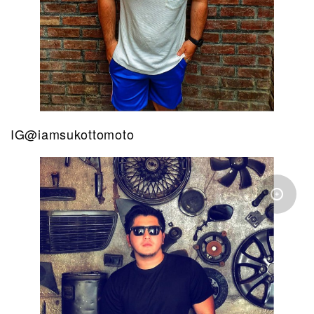
IG@iamsukottomoto