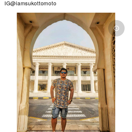
IG@iamsukottomoto