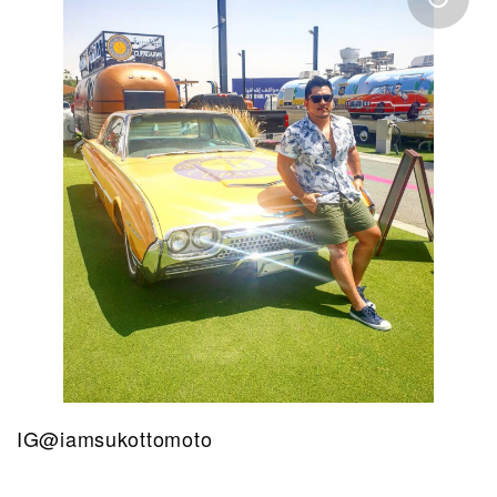
IG@iamsukottomoto