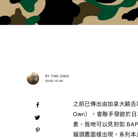
BY
TING CHAN
2020-10-09
之前已傳出由加拿大饒舌歌手 D
Own），會聯手發跡於日本的
素，我哋可以見到如 BAPE
貓頭鷹圖樣出現，系列本