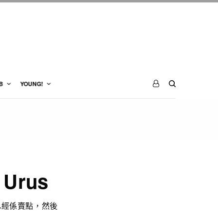
B
YOUNG!
 Urus
獨都已經係賣點，然後