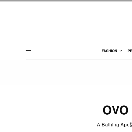
FASHION
P
OVO 
A Bathing