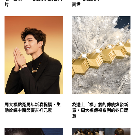
片
面世
周大福點亮馬年新春祝福・生
為送上「福」氣的傳統煥發新
動詮繹中國節慶吉祥元素
意，周大福傳福系列的冬日暖
意