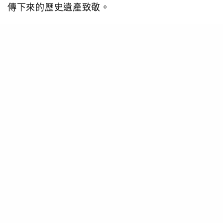
傳下來的歷史遺產致敬。
全新Reebok x PLEASURES Classic Leather
Legacy聯乘鞋款以米色和乳白色為主調，鞋身多個
位置都用上了沙色皮革，鞋側品牌Logo和後跟的皮
革部份都加入壓紋細節點綴；雙方品牌Logo均分別
綴於左右鞋舌標籤，鞋身上壓印PLEASURES字
樣，鞋跟位置則印上Reebok字樣；彰顯聯乘地
位。
今回介紹的聯乘鞋款將於9月23日指定店舖及
Reebok香港官方網上商店上架。有興趣者務必留
意。