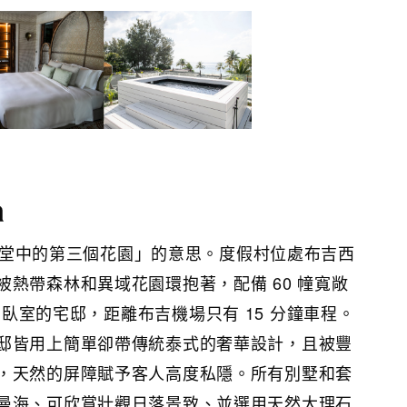
a
有「天堂中的第三個花園」的意思。度假村位處布吉西
熱帶森林和異域花園環抱著，配備 60 幢寬敞
7 臥室的宅邸，距離布吉機場只有 15 分鐘車程。
邸皆用上簡單卻帶傳統泰式的奢華設計，且被豐
，天然的屏障賦予客人高度私隱。所有別墅和套
曼海、可欣賞壯觀日落景致、並選用天然大理石