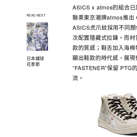
ASICS x atmos的組
READ NEXT
聯乘東京潮牌atmos推出 G
ASICS虎爪紋採用不
次配置隱藏式拉鍊。而材
款的質感；鞋舌加入海棉
顯出鞋款的時代感，展現個人特色
日本繡球
花季節
“FASTENER”保留 
流。