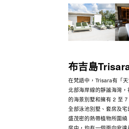
布吉島Trisar
在梵語中，Trisara
北部海岸線的靜謐海灣，被
的海景別墅和擁有 2 至 
全部泳池別墅、套房及宅
盛茂密的熱帶植物所圍繞
房中，均有一個面向安達