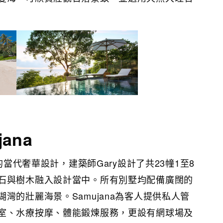
ana
築的當代奢華設計，建築師Gary設計了共23幢1至8
石與樹木融入設計當中。所有別墅均配備廣闊的
灣的壯麗海景。Samujana為客人提供私人管
室、水療按摩、體能鍛煉服務，更設有網球場及