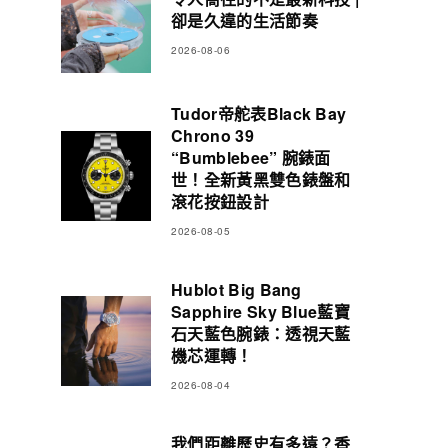
卻是久違的生活節奏
2026-08-06
Tudor帝舵表Black Bay
Chrono 39
“Bumblebee” 腕錶面
世！全新黃黑雙色錶盤和
滾花按鈕設計
2026-08-05
Hublot Big Bang
Sapphire Sky Blue藍寶
石天藍色腕錶：透視天藍
機芯運轉！
2026-08-04
我們距離歷史有多遠？香