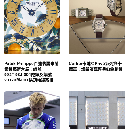
Patek Philippe百達翡麗米蘭
Cartier卡地亞Privé系列第十
鐘錶藝術大展：編號
篇章：煥新演繹經典鉑金腕錶
992/193J-001陀錶及編號
20179M-001拱頂枱鐘亮相