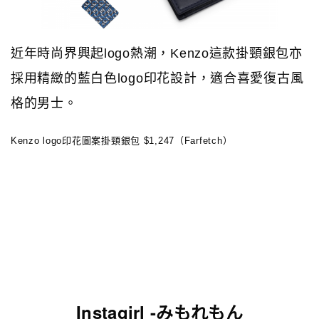
近年時尚界興起logo熱潮，Kenzo這款掛頸銀包亦
採用精緻的藍白色logo印花設計，適合喜愛復古風
格的男士。
Kenzo logo印花圖案掛頸銀包 $1,247（Farfetch）
Instagirl -みもれもん