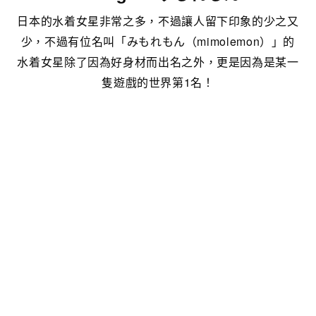
日本的水着女星非常之多，不過讓人留下印象的少之又
少，不過有位名叫「みもれもん（mimolemon）」的
水着女星除了因為好身材而出名之外，更是因為是某一
隻遊戲的世界第1名！