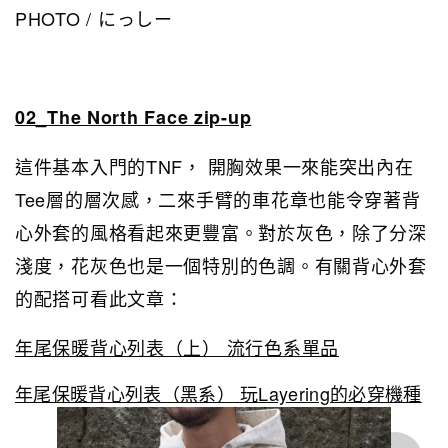
PHOTO / にっしー
02_The North Face zip-up
這件基本入門的TNF， 開胸效果一來能突出內在
Tee層的層次感，二來手臂的車花章也能令穿著背
心外套的風格看起來更豐富。對於灰色，除了分深
淺度，花灰色也是一個特別的色調。有關背心外套
的配搭可看此文章：
年尾保暖背心列表（上） 流行色系單品
年尾保暖背心列表（黑系） 玩Layering的必穿機種