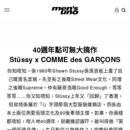
40週年點可無大搞作
Stüssy x COMME des GARÇONS
你知唔知，係1980年Shawn Stussy係滑浪板上畫了自
己嘅簽名塗鴉，先至有之後嘅Street Wear文化，同埋
之後嘅Supreme，仲有藤原浩嘅Good Enough，等等
等等……你又知唔知，Stüssy上年又「回歸」了香港，
但就唔係屬於「I」字頭那個大型服裝連鎖店，而係由
本土兩位熱愛街頭文化及80後牽頭主理。如果，你兩樣
都唔知，咁人哋40週年，就襯機認識吓。被叫得做「第
一個街頭品牌」，生日點可以無搞作？！搵嚟份量同樣