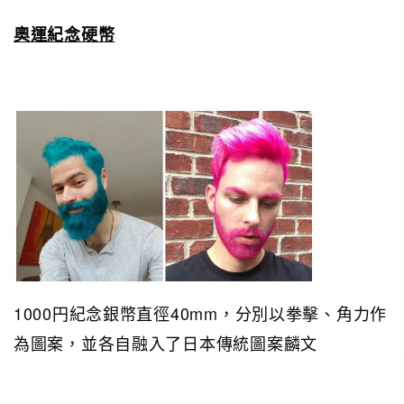
奧運紀念硬幣
1000円紀念銀幣直徑40mm，分別以拳擊、角力作
為圖案，並各自融入了日本傳統圖案麟文
（Urokomon）和工字（Kojitsunagi）作為背景，
硬幣背面左側是日本東京奧運的官方徽章，右側則