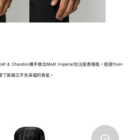
 & Chandon攜手推出Moët Impérial別注版香檳瓶。經過Yoon
塑了
新穎
又不失高檔的貴氣。