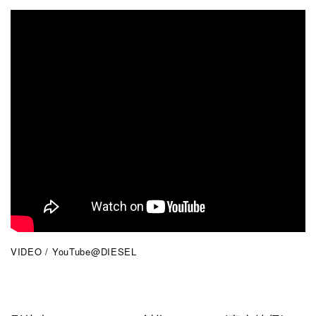
VIDEO / YouTube@DIESEL