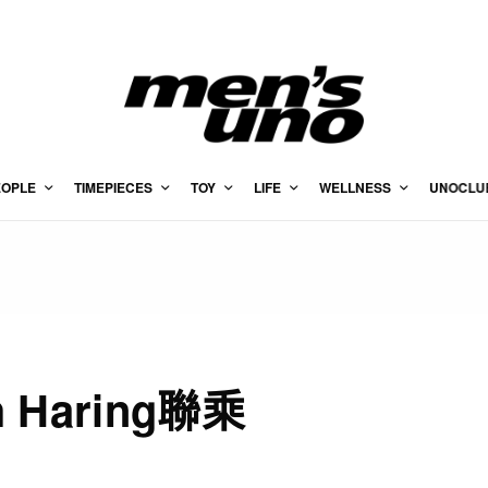
EOPLE
TIMEPIECES
TOY
LIFE
WELLNESS
UNOCLU
th Haring聯乘
買