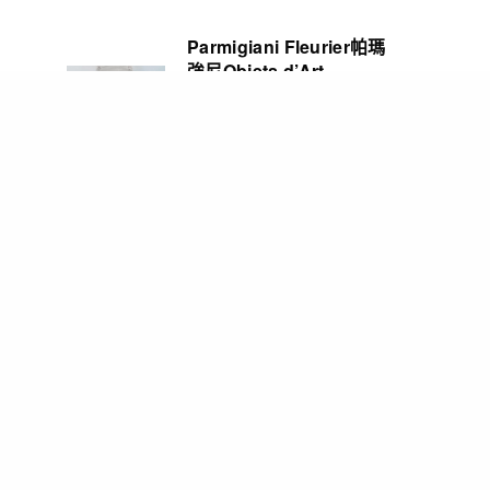
Parmigiani Fleurier帕瑪
強尼Objets d’Art
Carillon Tourbillon三問
報時陀飛輪腕錶 彰顯精湛
製錶造詣
2026-08-03