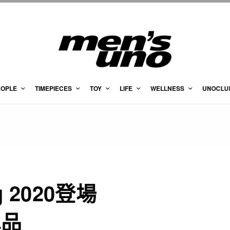
EOPLE
TIMEPIECES
TOY
LIFE
WELLNESS
UNOCLU
ng 2020登場
單品