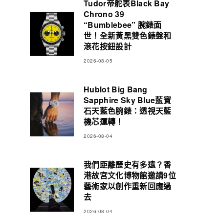
Tudor帝舵表Black Bay
Chrono 39
“Bumblebee” 腕錶面
世！全新黃黑雙色錶盤和
滾花按鈕設計
2026-08-05
Hublot Big Bang
Sapphire Sky Blue藍寶
石天藍色腕錶：透視天藍
機芯運轉！
2026-08-04
我們距離歷史有多遠？香
港故宮文化博物館邀請9位
藝術家以創作重新回應過
去
2026-08-04