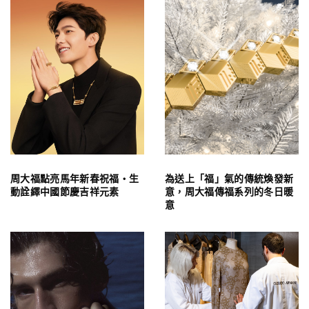
周大福點亮馬年新春祝福・生
為送上「福」氣的傳統煥發新
動詮繹中國節慶吉祥元素
意，周大福傳福系列的冬日暖
意