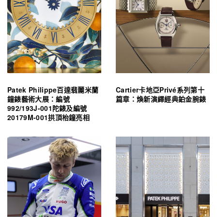
Patek Philippe百達翡麗米蘭
Cartier卡地亞Privé系列第十
鐘錶藝術大展：編號
篇章：煥新演繹經典鉑金腕錶
992/193J-001陀錶及編號
20179M-001拱頂枱鐘亮相