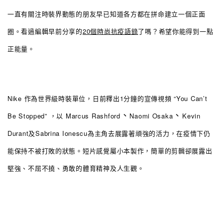
一直有關注時裝界動態的朋友早已知道各方都在拼命建立一個正面
圈。看過編輯早前分享的
20個時尚抗疫語錄
了嗎？希望你能得到一點
正能量。
Nike 作為世界級時裝單位，日前釋出1分鐘的宣傳視頻 “You Can’t
、
、
Be Stopped”
，
以 Marcus Rashford
Naomi Osaka
Kevin
Durant
及
Sabrina Ionescu為主角去展露著頑強的活力，在疫情下仍
能保持不被打敗的狀態。短片感覺屬小本製作，簡單的剪輯卻展露出
堅強、不屈不撓、勇敢的體育精神及人生觀。