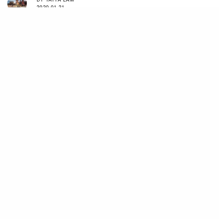
2020-01-21
首個膠囊系列「Mountain Light Reimagined」由
10款男女皆適合的單品所組成，以The North
Face的經典款式Mountain Light Jacket為設計藍
本，改以修身俐落的剪裁，配合純黑、海軍藍、橄
欖綠及純白色等基本色系，打造富未來感的簡約城
市機能服。
Mountain Light Jacket於1985年首度推出，物料
柔軟輕薄、擁有舒適耐用的彈性纖維，為當時最受
歡迎的防水登山外套，經歷30多年，於2019年底
發佈了Futurelightä，是The North Face開發的革
命性輕裝防水透氣物料。無論是陡峭的高海拔探