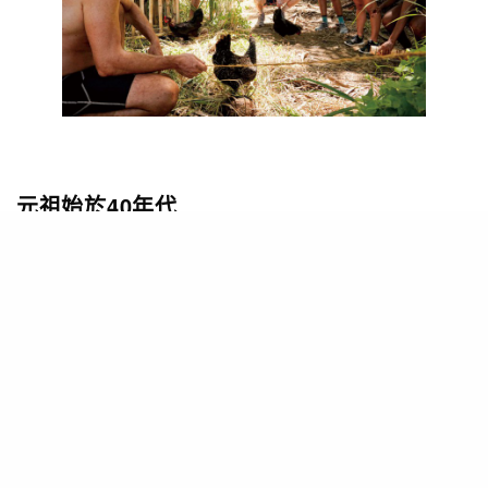
元祖始於40年代
雖然，真人騷在上世紀90年代末才風靡電視，但其
實早在40年代，就已有一類隱藏攝像機拍攝的真實
類節目（hidden camera shows），而且非常受歡
迎。其中的表表者是1948年的《Candid
Camera》，節目讓普通人面對由劇組預先設計的
突發情況，然後以隱藏攝影機拍下其真實反應，那
即是亞視的《吳耀漢搞搞震》的元祖外國版。至於