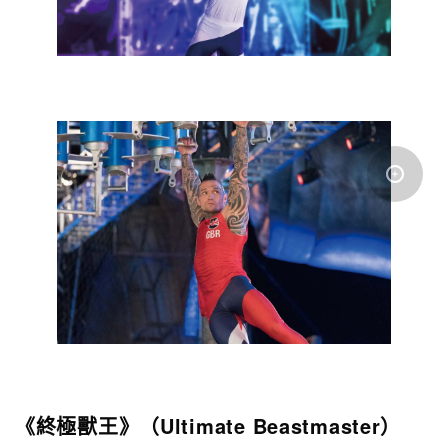
《終極獸王》（Ultimate Beastmaster）